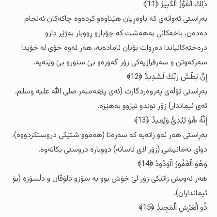
ذَلِكَ الْفَوْزُ الْكَبِيرُ ﴿11﴾
به‌ڕاستی ئه‌وانه‌ی که‌ باوه‌ڕیان هێناوه‌و کرده‌وه‌ چاکه‌کان ئه‌نجام
ده‌ده‌ن، باخه‌کانی به‌هه‌شت که‌ جۆبارو ڕووبار به‌ژێر دارو
دره‌خته‌کانیاندا ده‌ڕوات بۆیان ئاماده‌یه‌، هه‌ر ئه‌وه‌ خۆی له‌ خۆیدا
سه‌رکه‌وتن و سه‌رفرازیه‌کی زۆر گه‌وره‌و بێ سنورو بێ وێنه‌یه‌.
إِنَّ بَطْشَ رَبِّكَ لَشَدِيدٌ ﴿12﴾
به‌ڕاستی تۆڵه‌ی په‌روه‌ردگارت (ئه‌ی پێغه‌مبه‌ر صلی الله‌ علیه‌ وسلم،
ئه‌ی ئیماندار) زۆر توندو تیژوو به‌هێزه‌.
إِنَّهُ هُوَ يُبْدِئُ وَيُعِيدُ ﴿13﴾
به‌ڕاستی هه‌ر ئه‌و زاته‌یه‌ که‌ سه‌ره‌تا (هه‌موو شتێکی دروستکردووه‌)،
دوای نه‌مانیشی (زۆر لای ئاسانه‌) دووباره‌ دروستی بکاته‌وه‌.
وَهُوَ الْغَفُورُ الْوَدُودُ ﴿14﴾
هه‌ر ئه‌ویش زاتێکی زۆر لێ خۆش بوو به‌ سۆزو دلۆڤان و دڵسۆزه‌ (بۆ
ئیمانداران).
ذُو الْعَرْشِ الْمَجِيدُ ﴿15﴾