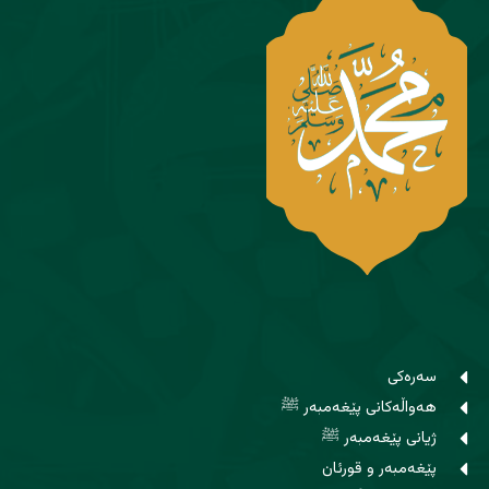
سەرەکی
هەواڵەکانی پێغەمبەر ﷺ
ژیانی پێغەمبەر ﷺ
پێغەمبەر و قورئان