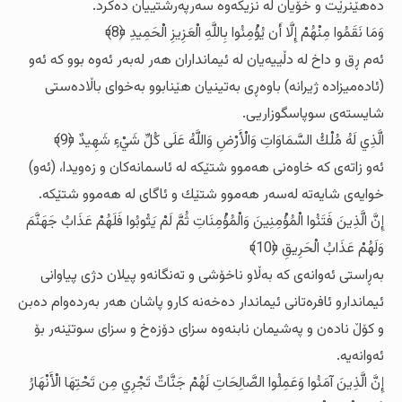
ده‌هێنرێت و خۆیان له‌ نزیکه‌وه‌ سه‌رپه‌رشتییان ده‌کرد.
وَمَا نَقَمُوا مِنْهُمْ إِلَّا أَن يُؤْمِنُوا بِاللَّهِ الْعَزِيزِ الْحَمِيدِ ﴿8﴾
ئه‌م ڕق و داخ له‌ دڵییه‌یان له‌ ئیمانداران هه‌ر له‌به‌ر ئه‌وه‌ بوو که‌ ئه‌و
(ئاده‌میزاده‌ ژیرانه‌) باوه‌ڕی به‌تینیان هێنابوو به‌خوای باڵاده‌ستی
شایسته‌ی سوپاسگوزاریی.
الَّذِي لَهُ مُلْكُ السَّمَاوَاتِ وَالْأَرْضِ وَاللَّهُ عَلَى كُلِّ شَيْءٍ شَهِيدٌ ﴿9﴾
ئه‌و زاته‌ی که‌ خاوه‌نی هه‌موو شتێکه‌ له‌ ئاسمانه‌کان و زه‌ویدا، (ئه‌و)
خوایه‌ی شایه‌ته‌ له‌سه‌ر هه‌موو شتێك و ئاگای له‌ هه‌موو شتێکه‌.
إِنَّ الَّذِينَ فَتَنُوا الْمُؤْمِنِينَ وَالْمُؤْمِنَاتِ ثُمَّ لَمْ يَتُوبُوا فَلَهُمْ عَذَابُ جَهَنَّمَ
وَلَهُمْ عَذَابُ الْحَرِيقِ ﴿10﴾
به‌ڕاستی ئه‌وانه‌ی که‌ به‌ڵاو ناخۆشی و ته‌نگانه‌و پیلان دژی پیاوانی
ئیماندارو ئافره‌تانی ئیماندار ده‌خه‌نه‌ کارو پاشان هه‌ر به‌رده‌وام ده‌بن
و کۆڵ ناده‌ن و په‌شیمان نابنه‌وه‌ سزای دۆزه‌خ و سزای سوتێنه‌ر بۆ
ئه‌وانه‌یه‌.
إِنَّ الَّذِينَ آمَنُوا وَعَمِلُوا الصَّالِحَاتِ لَهُمْ جَنَّاتٌ تَجْرِي مِن تَحْتِهَا الْأَنْهَارُ