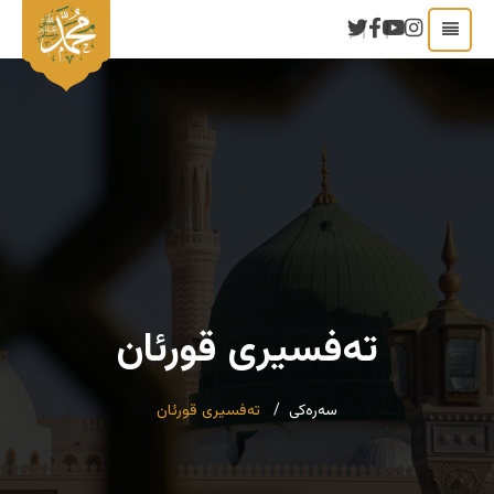
ته‌فسیری قورئان
سەرەکی
ته‌فسیری قورئان