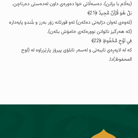
(به‌ڵام با بزانن)، ده‌سه‌ڵاتی خوا ده‌وره‌ی داون له‌ده‌ستی ده‌رناچن.
بَلْ هُوَ قُرْآنٌ مَّجِيدٌ ﴿21﴾
(ئه‌وه‌ی ئه‌وان دژایه‌تی ده‌که‌ن) ئه‌و قورئانه‌ زۆر به‌رز و بڵندو پایه‌داره‌
(که‌ هه‌رگیز ناتوانن نووره‌که‌ی خامۆش بکه‌ن).
فِي لَوْحٍ مَّحْفُوظٍ ﴿22﴾
که‌ له‌ لاپه‌ڕه‌ی تایبه‌تی و له‌سه‌ر تابلۆی پیرۆز پارێزراوه‌ له‌ (لوح
المحفوظ)دا.