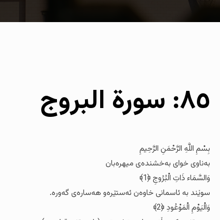
٨٥: سورة البروج
بِسْمِ اللَّهِ الرَّحْمَنِ الرَّحِيمِ
به‌ناوی خوای به‌خشنده‌ی میهره‌بان
وَالسَّمَاء ذَاتِ الْبُرُوجِ ﴿1﴾
سوێند به‌ ئاسمانی خاوه‌ن ئه‌ستێره‌و هه‌ساره‌ی گه‌وره‌.
وَالْيَوْمِ الْمَوْعُودِ ﴿2﴾