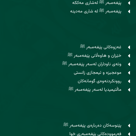
پێغەمبەر ﷺ لەشاری مەککە
پێغەمبەر ﷺ لە شاری مەدینە
غەزوەکانی پێغەمبەر ﷺ
خێزان و هاوه‌ڵانی پێغەمبەر ﷺ
وتەی ناوداران لەسەر پێغەمبەر ﷺ
موعجیزە و ئیعجازی زانستی
روونکردنەوەی گومانەکان
ماڵتیمیدیا لەسەر پێغەمبەر ﷺ
پێنوسه‌كان ده‌رباره‌ی پێغەمبەر ﷺ
فه‌رمووده‌کانی پێغه‌مبه‌ری خوا