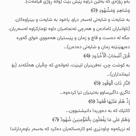
به‌و ڕۆژه‌ی که‌ به‌ڵێن دراوه‌ پێش بێت (واته‌ ڕۆژی قیامه‌ت).
وَشَاهِدٍ وَمَشْهُودٍ ﴿3﴾
به‌ شایه‌ت و شایه‌تی له‌سه‌ر دراو، یاخود به‌ شایه‌ت و بینراوه‌کان،
(تاوانباران ئاماده‌ن و هه‌رچی ئه‌نجامیان داوه‌ تۆمارکراوه‌ له‌سه‌ریان،
جگه‌ له‌ ده‌ست و قاچ و زمان و پێستیان هه‌مووی خوای گه‌وره‌
ده‌یهێنێته‌ زمان و شایه‌تی ده‌ده‌ن)…
قُتِلَ أَصْحَابُ الْأُخْدُودِ ﴿4﴾
به‌ کوشت چن، نه‌فرینیان لێبێت، ئه‌وانه‌ی که‌ چاڵیان هه‌ڵکه‌ند (بۆ
ئیمانداران)…
النَّارِ ذَاتِ الْوَقُودِ ﴿5﴾
ئاگری داگیرساوو به‌تینیان تیا کرده‌وه‌…
إِذْ هُمْ عَلَيْهَا قُعُودٌ ﴿6﴾
کاتێك که‌ به‌ ده‌وریدا دانیشتبوون…
وَهُمْ عَلَى مَا يَفْعَلُونَ بِالْمُؤْمِنِينَ شُهُودٌ ﴿7﴾
له‌ نزیکه‌وه‌ چاودێری ئه‌و کاره‌ساته‌یان ده‌کرد که‌ به‌سه‌ر باوه‌ڕداراندا