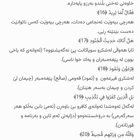
خاوه‌نی ته‌ختی بڵندو به‌رزو پایه‌داره‌.
فَعَّالٌ لِّمَا يُرِيدُ ﴿16﴾
هه‌رچی بیه‌وێت ئه‌نجامی ده‌دات، هه‌رچی بیه‌وێت که‌س ناتوانێت
ده‌ست بێنێته‌ ڕێی.
هَلْ أَتَاكَ حَدِيثُ الْجُنُودِ ﴿17﴾
ئایا هه‌واڵی له‌شکرو سوپاکانت پێ نه‌گه‌یشتووه‌؟ (ئه‌وانه‌ی که‌ یاخی
بوون له‌ پێغه‌مبه‌ران و یه‌ك خوا ناسی).
فِرْعَوْنَ وَثَمُودَ ﴿18﴾
له‌شکری فیرعه‌ون و (ثمود) قه‌ومی (صاڵح) پێغه‌مبه‌ر (چیمان لێ
کردن و چیمان به‌سه‌ر هێنان).
بَلِ الَّذِينَ كَفَرُوا فِي تَكْذِيبٍ ﴿19﴾
له‌گه‌ڵ ئه‌وه‌شدا ئه‌وانه‌ی کافرو بێ باوه‌ڕن (ته‌مێ نابن به‌ڵکو هه‌ر
سه‌رگه‌رمی) به‌ درۆخستنه‌وه‌و (دژایه‌تی ئه‌م ئاین و به‌رنامه‌ و
قورئانه‌ن).
وَاللَّهُ مِن وَرَائِهِم مُّحِيطٌ ﴿20﴾