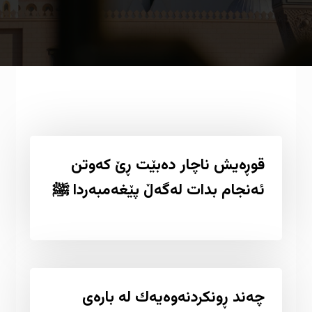
قوڕەیش ناچار دەبێت ڕێ کەوتن
ئەنجام بدات لەگەڵ پێغەمبەردا ﷺ
چەند ڕونكردنەوەیەك لە بارەی