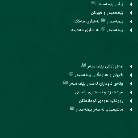
ژیانی پێغەمبەر ﷺ
پێغەمبەر و قورئان
پێغەمبەر ﷺ لەشاری مەککە
پێغەمبەر ﷺ لە شاری مەدینە
غەزوەکانی پێغەمبەر ﷺ
خێزان و هاوه‌ڵانی پێغەمبەر ﷺ
وتەی ناوداران لەسەر پێغەمبەر ﷺ
موعجیزە و ئیعجازی زانستی
روونکردنەوەی گومانەکان
ماڵتیمیدیا لەسەر پێغەمبەر ﷺ