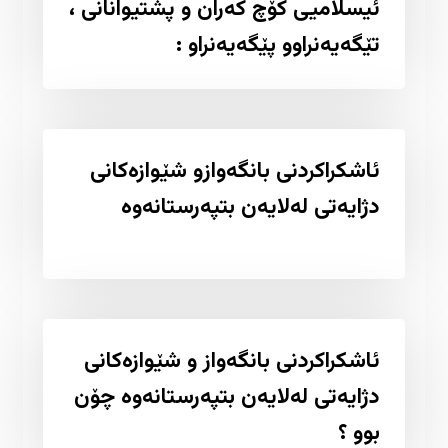
ئیسلامیی کۆچ کەران و پشتیوانانى ،
تێگەیەنراوو پێگەیەنراو :
ئاشکراکردنی بانگەوازو شێوازەکانی
دژایەتی لەلایەن بتپەرستانەوە
ئاشکراکردنی بانگەواز و شێوازەکانی
دژایەتی لەلایەن بتپەرستانەوە چۆن
بوو ؟