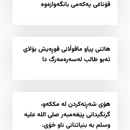
قۆناغی یەكەمی بانگەوازەوە
هاتنی پیاو ماقوڵانی قوڕەیش بۆلای
ئەبو طالب لەسەرەمەرگ دا
هۆی شەڕنەکردن لە مککەو،
گرنگیدانی پێغەمبەر صلی اللە علیە
وسلم بە بنیاتنانی ناو خۆی.