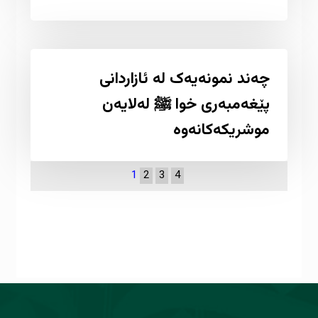
چەند نمونەیەک لە ئازاردانی
پێغەمبەری خوا ﷺ لەلایەن
موشریکەکانەوە
1
2
3
4