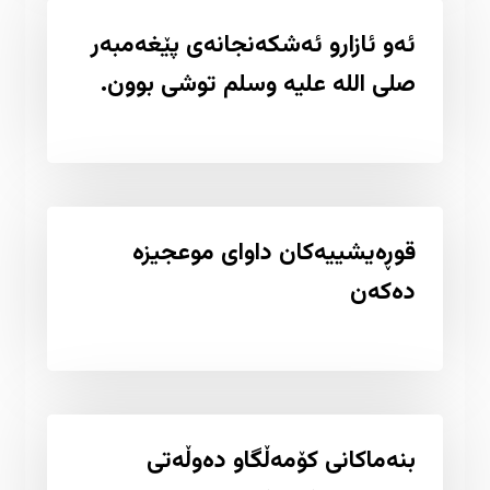
ئەو ئازارو ئەشکەنجانەی پێغەمبەر
صلی اللە علیە وسلم توشی بوون.
قوڕەیشییەکان داوای موعجیزە
دەکەن
بنەماکانى کۆمەڵگاو دەوڵەتى