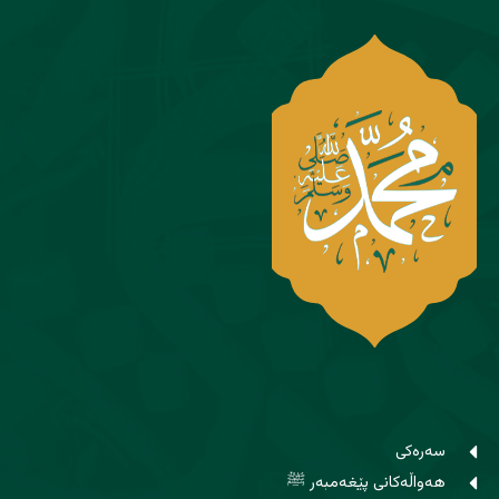
سەرەکی
هەواڵەکانی پێغەمبەر ﷺ