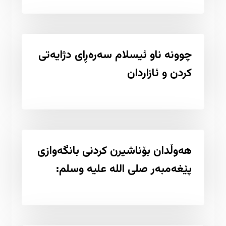
چوونە ناو ئیسلام سەرەڕای دژایەتی
کردن و ئازاردان
هەوڵدان بۆناشیرن کردنی بانگەوازی
پێغەمبەر صلی اللە علیە وسلم: