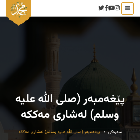
پێغەمبەر (صلی الله علیه
وسلم) لەشاری مەککە
سەرەکی
پێغەمبەر (صلی الله علیه وسلم) لەشاری مەککە