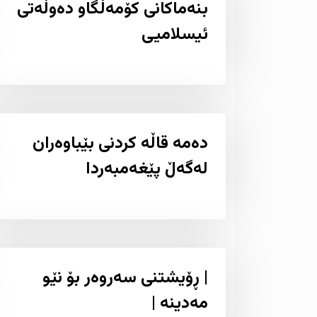
بنەماکانى کۆمەڵگاو دەوڵەتى
ئیسلامیی
دەمە قاڵە کردنی بێباوەران
لەگەڵ پێغەمبەردا
| ڕۆیشتنی سەروەر بۆ نێو
مەدینە |