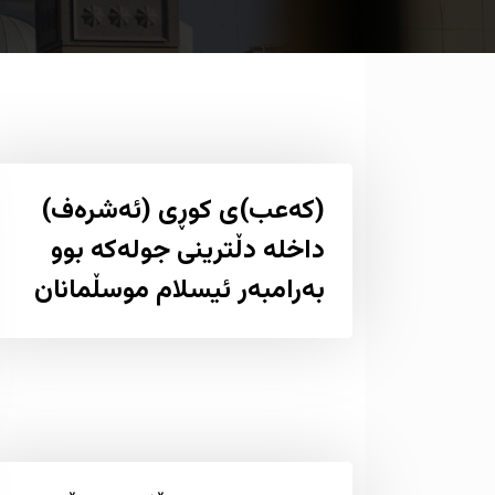
(كەعب)ی كوڕی (ئەشرەف)
داخلە دڵترینی جولەكە بوو
بەرامبەر ئیسلام موسڵمانان