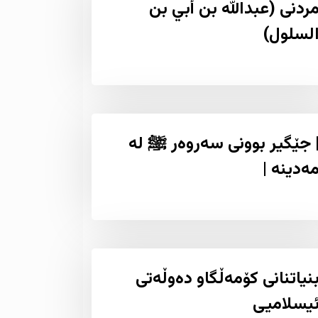
ردنى (عبدالله بن أبي بن
لسلول)
 جێگیر بوونی سه‌روه‌ر ﷺ له‌
ه‌دینه‌ |
نیاتنانى کۆمەڵگاو دەوڵەتى
یسلامیی