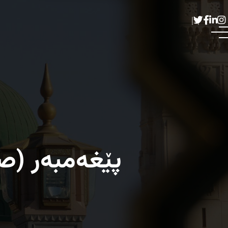
پێغەمبەر (صل