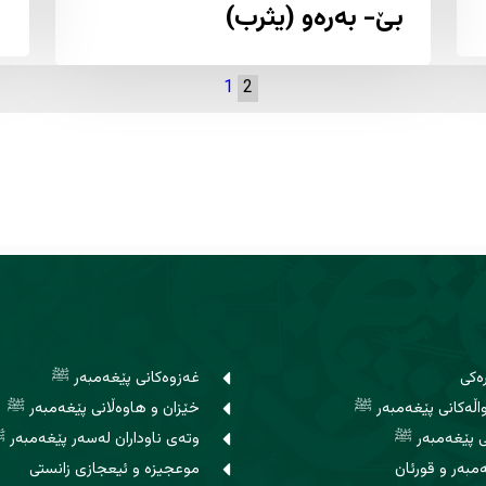
بێ- بەرەو (یثرب)
1
2
ەکی
غەزوەکانی پێغەمبەر ﷺ
ڵەکانی پێغەمبەر ﷺ
خێزان و هاوه‌ڵانی پێغەمبەر ﷺ
ی پێغەمبەر ﷺ
وتەی ناوداران لەسەر پێغەمبەر 
مبەر و قورئان
موعجیزە و ئیعجازی زانستی