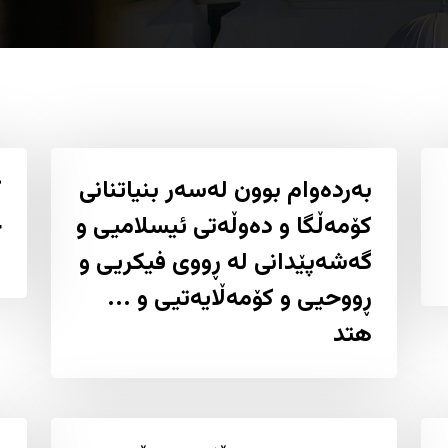
بەردەوام بوون لەسەر بنیاتنانى
ک
کۆمەڵگا و دەوڵەتى ئیسلامیی و
ح
گەشەپێدانى لە ڕووى فيكريی و
ڕووحیی و کۆمەڵایەتیی و ...
هتد