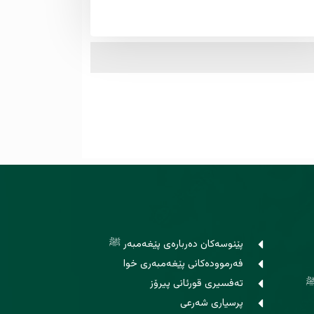
پێنوسه‌كان ده‌رباره‌ی پێغەمبەر ﷺ
فه‌رمووده‌کانی پێغه‌مبه‌ری خوا
ﷺ
ته‌فسیری قورئانی پیرۆز
پرسیاری شەرعی