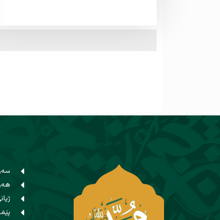
سەر
هەوا
ژیان
پێغە