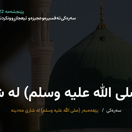
پێنجشەمە 22 صفر 1448 هـ - 6 ئاب 2026 م
سەرەکی
تەفسیر
موعجیزەو ئیعجاز
ڕوونکردن
ی الله علیه وسلم) لە 
سەرەکی
پێغەمبەر (صلی الله علیه وسلم) لە شاری مەدینە