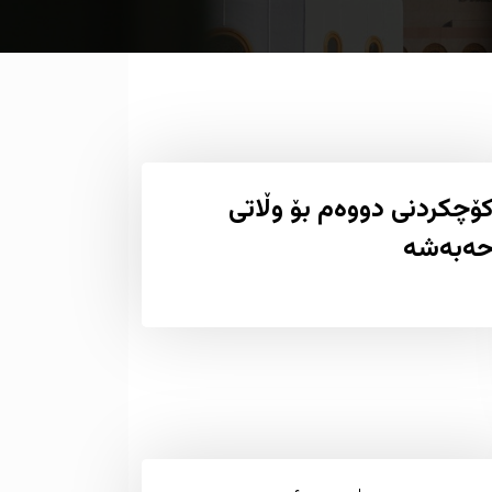
ۆچکردنی دووەم بۆ وڵاتی
ەبەشە