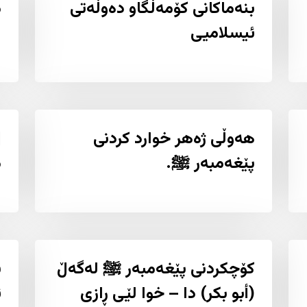
بنەماکانى کۆمەڵگاو دەوڵەتى
م
ئیسلامیی
ا
هەوڵی ژەهر خوارد کردنى
|
پێغەمبەر ﷺ.
م
کۆچکردنى پێغەمبەر ﷺ لەگەڵ
ب
(أبو بکر) دا – خوا لێی ڕازى
ئ