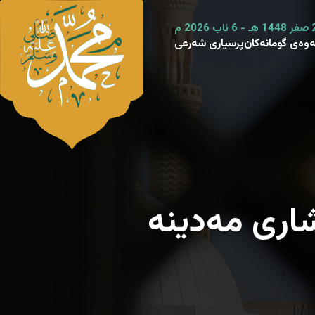
ەوەی گومانەکان
پرسیاری شەرعی
شاری مەدینە