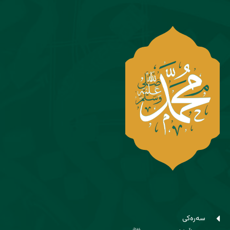
سەرەکی