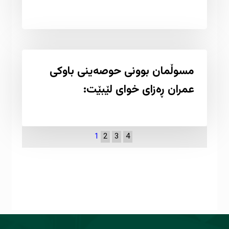
مسوڵمان بوونی حوصەینی باوکی
عمران ڕەزای خوای لێبێت:
1
2
3
4