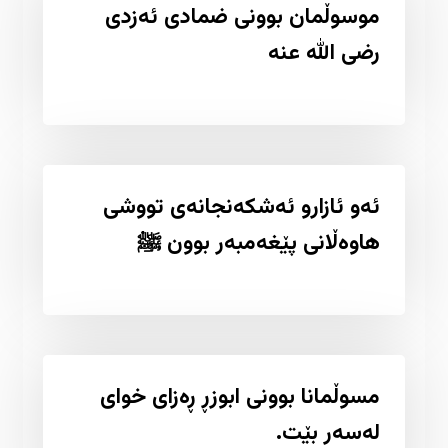
موسوڵمان بوونی ضمادی ئەزدی
رضی الله عنه
ئەو ئازارو ئەشکەنجانەی تووشی
هاوەڵانی پێغەمبەر بوون ﷺ
مسوڵمانا بوونی ابوزڕ ڕەزای خوای
لەسەر بێت.