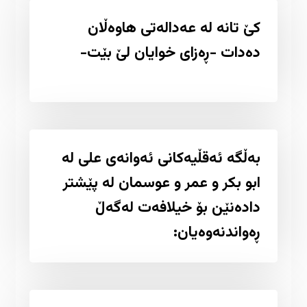
کێ تانە لە عەدالەتی هاوەڵان
دەدات -ڕەزای خوایان لێ بێت-
بەڵگە ئەقڵیەکانی ئەوانەی علی لە
ابو بکر و عمر و عوسمان لە پێشتر
دادەنێن بۆ خیلافەت لەگەڵ
ڕەواندنەوەیان: