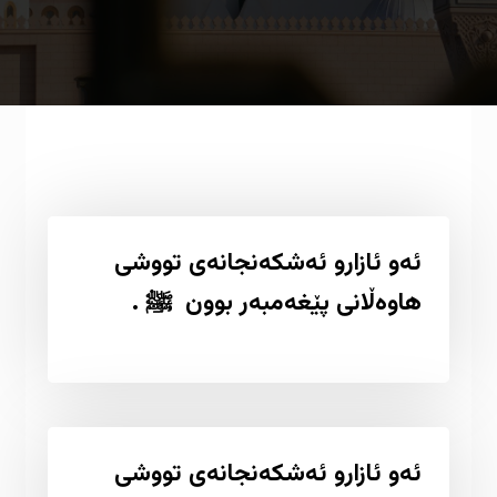
ئەو ئازارو ئەشکەنجانەی تووشی
هاوەڵانی پێغەمبەر بوون ️ ﷺ .
ئەو ئازارو ئەشکەنجانەی تووشی