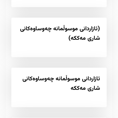
(ئازاردانی موسوڵمانە چەوساوەکانی
شاری مەککە)
ئازاردانی موسوڵمانە چەوساوەکانی
شاری مەککە