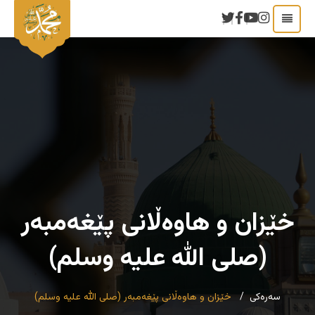
خێزان و هاوەڵانی پێغەمبەر
(صلی الله علیه وسلم)
سەرەکی
خێزان و هاوەڵانی پێغەمبەر (صلی الله علیه وسلم)