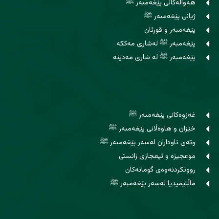
هەواڵەکانی پێغەمبەر ﷺ
ژیانی پێغەمبەر ﷺ
پێغەمبەر و قورئان
پێغەمبەر ﷺ لەشاری مەککە
پێغەمبەر ﷺ لە شاری مەدینە
غەزوەکانی پێغەمبەر ﷺ
خێزان و هاوه‌ڵانی پێغەمبەر ﷺ
وتەی ناوداران لەسەر پێغەمبەر ﷺ
موعجیزە و ئیعجازی زانستی
روونکردنەوەی گومانەکان
ماڵتیمیدیا لەسەر پێغەمبەر ﷺ