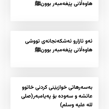
هاوەڵانی پێغەمبەر بوونﷺ
ئەو ئازارو ئەشکەنجانەی تووشی
هاوەڵانی پێغەمبەر بوونﷺ
بەسەرهاتی خوازبێنی کردنی خاتوو
عائشە و سەودە بۆ پەیامبەر(صلی
للە علیە وسلم)