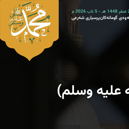
ەوەی گومانەکان
پرسیاری شەرعی
ه علیه وسلم)