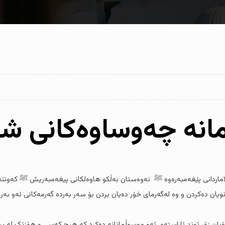
ڵمانە چەوساوەکانی ش
لاماردانی پێغەمبەرەوە ﷺ نەوەستان بەڵکو هاوەلکانی پیغەمبەریش ﷺ کەوتنە بە
نویان دەکردن و وە لەگەرمای خۆر دەیان بردن بۆ سەر بەردە گەرمەکانی ئەو بەر
ن زۆر توند ئاراستەی ئەو موسوڵمانانە دەکرد کە هیچ کەسی و هۆزێک لە پشت