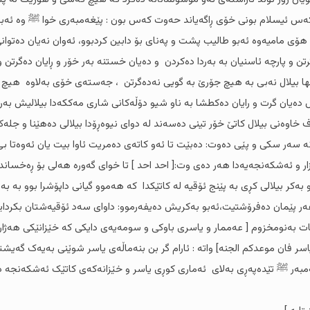
 کەس ئیسلام بونی خۆی ڕاگەیاند حەوت کەس بون : پێغەمبەری خوا ﷺ وە ئەبو 
ۆی مامیەوە ئەبو طالیب پشت و پەنای بۆ دابین کردبوو، ئەوان نەیان دەتوا
ن و پارچە ئاسنیان بە بەردا دەکردن و دەیان خستنە بەر خۆر و ڕایان دەگرتن و دە
ها بیلال نەبی بە هیچ جۆرێ بە گویی نەدەگرتن ، جەستەی خۆی بەلاوە هیچ نە
 دەیان گرت و رایان دەکطشا بە ناو شیو دۆڵەکانی شاری مەککەدا بیلالیش بەرد
اوەنی بیلال کاتێ خۆر تینی دەسەند لە دوای نیوەڕۆدا بیلالی دەهێنا و جلەکا
نە سەر سکی و پێی دەوت: دەبێت تا ئەو کاتەی دەمریت ئاوا بیت یان ئەوەتا بێ
ازار و ئەشکەنجەیەدا هەر دەی وت:[ ا‌حد احد ] تا خوای گەورە هەلی بۆ ڕەخساند و
بەکر بیلالی کڕی بە پێنج ئۆقیە لە کاتێکدا کە هەموو گیانی داپۆشرا بوو بە بەر
ەر پێمان دەفرۆشتیت،ئەبو بەکریش دەیفەرموو: داوای سەد ئۆقیەشتان بکردایە
هات بەنومخزوم [ عەممار و یاسری باوکی و سومەیەی دایکی کە خێزانێکی هەژار 
سر فان موعدکم الجنە] واتە : ئارام گر بن بنەماڵەی یاسر شوێنی بەیەک گەیشت
غەمبەر ﷺ تێدەپەڕی بەلای ئەماری کوڕی یاسر و خێزانەکەی کاتێک ئەشکەنجە دەد