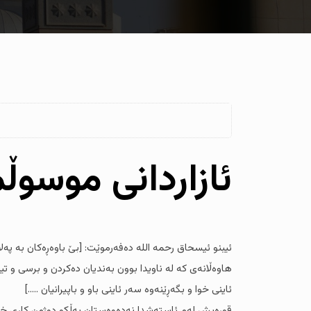
ئازاردانی موسو
ئیبنو ئیسحاق رحمە اللە دەفەرموێت: [بێ باوەڕەکان بە پە
هاوەڵانەی کە لە ناویدا بوون بەندیان دەکردن و برسی و تی
ئاینی خوا و بگەڕێنەوە سەر ئاینی باو و باپیرانیان .....]
قوڕەیش لەم ئاستەشدا نەدەوەستان بەڵکو دوژمن کاری خۆیا