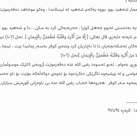
ایە ]
ممار شەهید بوو ،بووە یەکەم شەهید لە ئیسلامدا ، وەکو موجاهد دەفەرموێت
 بەدەستی ئەبوو جەهل کوژرا ، حەربەیەکی کرد بە سکی ....دا و شەهید بوو ]
، هەر سەبارەت 
 ئەشکەنجەیان دا تا ناچاریان کرد وشەی کوفر بەسەر زمانیدا بێت ، ئینجا ڕزگ
َ وَقَلْبُهُ مُطْمَئِنٌّ بِالْإِيمَانِ ]نحل (۱۰٦)
 کوڕی عەوام ، ئەبو ئەسوەد رضی اللە عنە دەفەرموێت [زوبەیر کاتێک موسوڵم
اسی و لە پێشیەوە ئاگرێکی دەکردەوە بۆ ئەوەی دوکەڵەکە بچێت بۆ ناو حەسیر
ەوە سەر کوفر . هەروەها خەباب رضی اللە عنە بێ باوەڕانی قوڕەیش سزایان دەد
___
ەڕە ۹٤تا۹۷