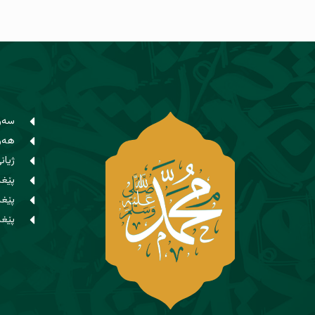
سەر
هەوا
ژیان
پێغە
پێغ
پێغە