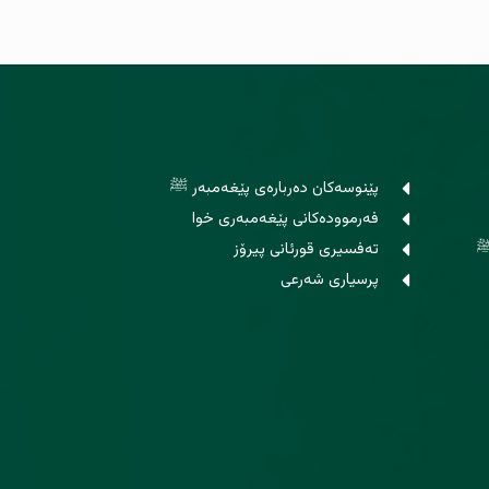
پێنوسه‌كان ده‌رباره‌ی پێغەمبەر ﷺ
فه‌رمووده‌کانی پێغه‌مبه‌ری خوا
ﷺ
ته‌فسیری قورئانی پیرۆز
پرسیاری شەرعی