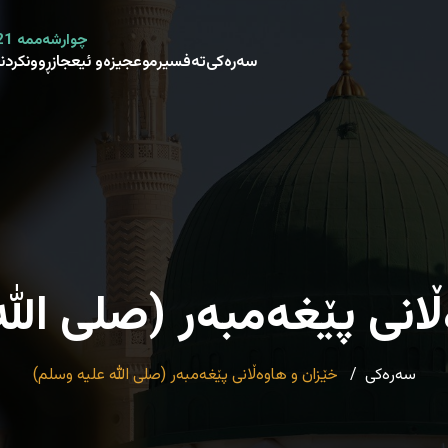
چوارشەممە 21 صفر 1448 هـ - 5 ئاب 2026 م
سەرەکی
تەفسیر
موعجیزەو ئیعجاز
ڕوونکردن
انی پێغەمبەر (صلی الل
سەرەکی
خێزان و هاوەڵانی پێغەمبەر (صلی الله علیه وسلم)