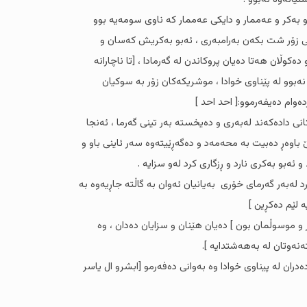
بەکر و عەممار و دایکی عەممار کە ناوی سومەیە بوو
نی زۆر شت بکەن بەرامبەری ، ئەبو بەکریش کەسان و
کوڵان هەتا دەیان پروکاندن لە گەرمادا ، [تا ناچارانە
بوو لە پێناوی خوادا ، موشریکەکان زۆر بە سوکیان
ەوام دەیفەرموو:[ احد احد ]
نی دادەکەند لەبەری و دەیخستە بەر تینی گەرما ، ئەنجا
 باوەڕ دەبیت بە محەمەد و دەگەڕێیتەوە سەر ئاینی باو و
 ئەبو بەکری نارد و ڕزگاری کرد لەو سزایە .
د لەبەر گەرمای خۆری بەیانیان ئەوان بە گاڵتە جاڕیەوە بە
 لێم دەکڕین ]
و موسوڵمان بون ] دەیان هێنان و سزایان دەدان ، وە
ەنەوتان لە بەهەشتدایە ].
ران لە پیناوی خوادا وە بەوانی دەفەرمو [ابشرو ال یاسر