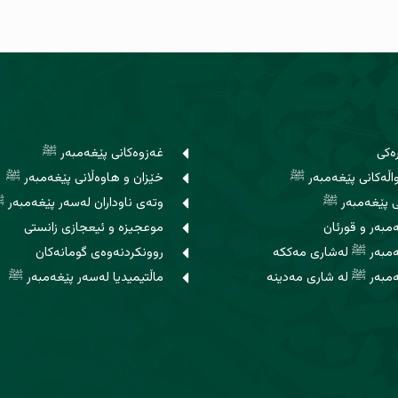
ەکی
غەزوەکانی پێغەمبەر ﷺ
ڵەکانی پێغەمبەر ﷺ
خێزان و هاوه‌ڵانی پێغەمبەر ﷺ
ی پێغەمبەر ﷺ
وتەی ناوداران لەسەر پێغەمبەر 
مبەر و قورئان
موعجیزە و ئیعجازی زانستی
ەمبەر ﷺ لەشاری مەککە
روونکردنەوەی گومانەکان
مبەر ﷺ لە شاری مەدینە
ماڵتیمیدیا لەسەر پێغەمبەر ﷺ