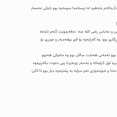
:[ یەکەم شەهید لە ئیسلامدا سومەیە بوو دایکی عەممار
بە ئەشکەنجە دانی عەمار رضی اللە عنە ئەم ئایەتە دابەزی قال تعالی: [ إِلَّا مَنْ أُكْرِهَ وَقَلْبُهُ مُطْمَئِنٌّ بِالْإِيمَانِ ] نحل (۱۰٦) ئیبن و عەباس رضی اللە عنە دەفەرموێت: [ئەم ئایەتە
اری بوو وە گەڕایەوە بۆ لای پێغەمبەر و عوزری بۆ
ان بوو تەمەنی هەشت ساڵان بوو وە مامێکی هەبوو
ە لول کراوەکە و بەسەر زوبەیردا پێی دەوت :بگەڕێرەوە
ا و شوێنەواری ئەو سزایە بە پشتیەوە دیار بوو تا کاتێ