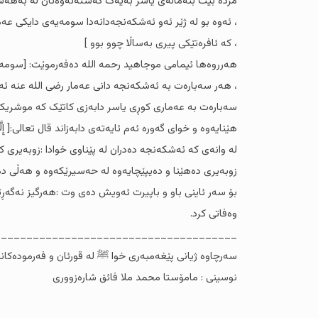
مژدە بێت بنەماڵەی یاسر بەیەک گەشتەنەوەتان لە بەهەشت
، ئەوە بو لە ژێر ئەو ئەشکەنجەدانەدا سومەیەی دایکی عە
، کە ئافرەتێکی پیری بەساڵا چوو بوو ]
هەرروەها ئیمامی موجاهید رحمە اللە دەفەرموێت: [سومەیە
سەبارەت بە عەماری کوڕی یاسر دابەزی کاتێک کە موشریکەکان
هێنایەوە و خوای گەورە ئەم ئایەتەی دابەزاند قال تعالی:[ إِلَّا مَنْ أُكْرِه
لە وانەی کە ئەشکەنجە دەدران لە پێناوی خوادا :زوبەیری
زوبەیری دەهێنا و دەیپێچایەوە لە حەسیرێکەوە و هەڵی دەو
بۆ سەر ئاینی باو و باپیرت ئەویش دەی وت :هەرگیز نەگەڕێم
وەفاتی کرد.
______________________________________
سەرچاوە ژیانی پێغەمبەری خوا ﷺ لە قورئان و فەرمودەکاندا . لاپ
نوسینی : مامۆستا محمد ملا فائق شارەزووری