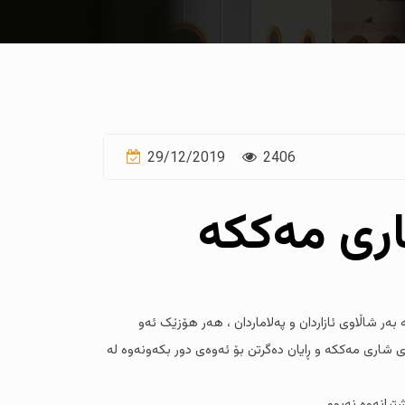
29/12/2019
2406
اری مەککە
ر شاڵاوی ئازاردان و پەلاماردان ، هەر هۆزێک ئەو
ی شاری مەککە و ڕایان دەگرتن بۆ ئەوەی دور بکەونەوە لە
یانەوە نەبوو .