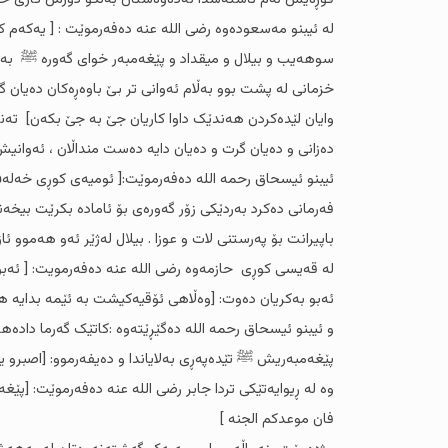
لە ئیبنو مەسعودەوە رضی اللە عنە دەفەرموێت : [ یەکەم
سوهەیب و بیلال و میقداد و پێغەمبەر خوای گەورە ﷺ بە ه
خزمانی لە پشت بوو بەڵام ئەوانی تر بێ باوەڕەکان دەیان گرت
وایان لێدەکردن هەندێک داوا کاریان جێ بە جێ بکەن] تەن
دەزانی و دەیان گرت و دەیان دایە دەست منداڵان ، ئەوانیش
ئیبنو ئیسحاق رحمە اللە دەفەرموێت:[ ئومیەی کوڕی خەلەف خ
فەرمانی دەکرد بەردێکی زۆر گەورەی بۆ ئامادە بکرێت بیخە
باپیرانت بۆ پەرستنی لات و عوزا . بیلال لەژێر ئەو هەموو ئ
لە قەیسی کوڕی ‌ حازمەوە رضی اللە عنە دەفەرمویت: [ ئەبو 
ئەبو بەکریان دەوت: [وەڵاهی ئۆقیەکیشت بە ئێمە بدایە ه
و ئیبنو ئیسحاق رحمە اللە دەگێڕێتەوە :کاتێک گەرما دادە
پێغەمبەریش ﷺ تێدەپەڕی بەلایاندا و دەیفەرموو: [اصبرو یا
وە لە ڕیوایەتێکی تردا جابر رضی اللە عنە دەفەرموێت: [پێ
فان موعدکم الجنە ]