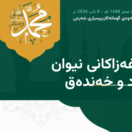
ەوەی گومانەکان
پرسیاری شەرعی
 ئازارو ئەشکەنجانەی
سریەو غەزاکانی نیوان
ئوحود و خەندەق
ی هاوەڵانی پێغەمبەر
بوون ️ ﷺ .