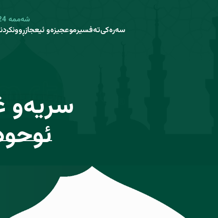
شەممە 24 صفر 1448 هـ - 8 ئاب 2026 م
سەرەکی
تەفسیر
موعجیزەو ئیعجاز
ڕوونکردن
ئەو
تووش