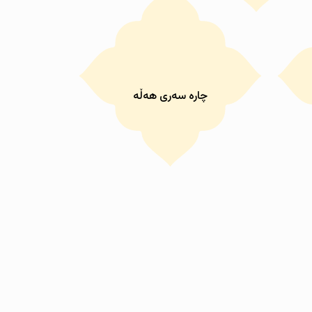
چارە سەری هەڵە