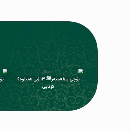
بۆچی پێغەمبەرﷺ ١٣ ژنی هێناوە؟
بۆچی
کۆتایی