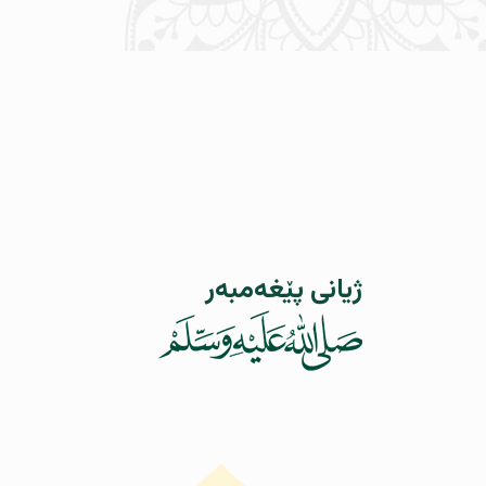
ژیانی پێغەمبەر