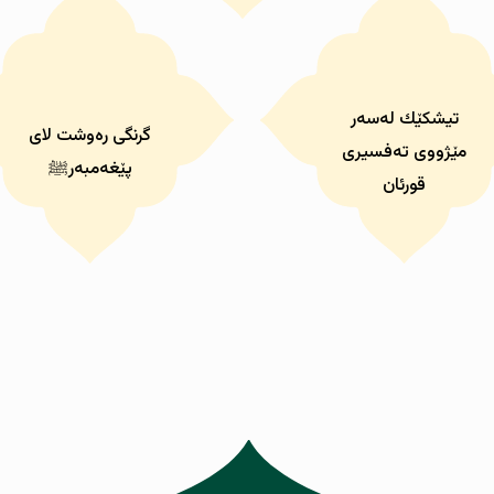
تیشكێك لەسەر
گرنگی رەوشت لای
مێژووی تەفسیری
پێغەمبەرﷺ
قورئان