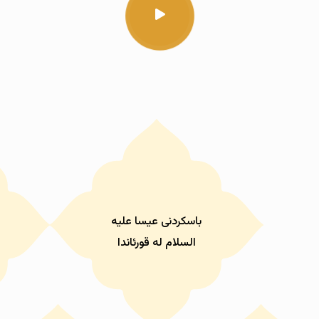
باسکردنی عیسا علیە
السلام لە قورئاندا