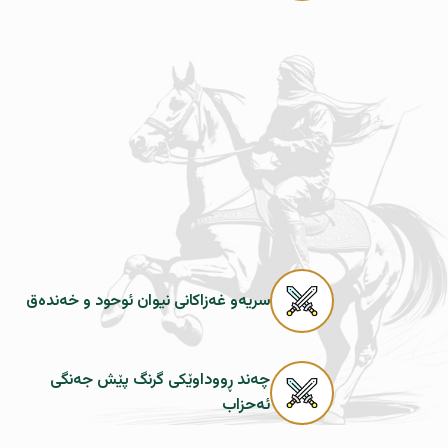
سریەو غەزاکانی نیوان ئوحود و خەندەق
چەند ڕووداوێکى گرنگ پێش جەنگى
ئەحزاب