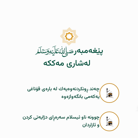
چەند ڕونكردنەوەیەك لە بارەی قۆناغی
یەكەمی بانگەوازەوە
چوونە ناو ئیسلام سەرەڕای دژایەتی کردن
و ئازاردان