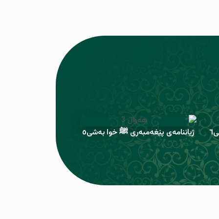
٦
ژیاننامەی پێغەمبەری ﷺ خوا بەشی٥