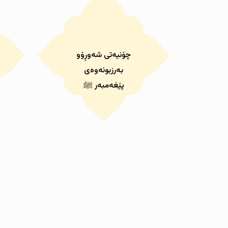
چۆنیەتى شەوڕۆو
بەرزبونەوەى
پێغەمبەر ﷺ