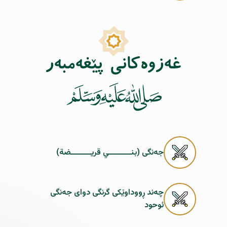
جەنگى (بنـــــــــي قريــــــــضة)
چەند ڕووداوێکى گرنگى دواى جەنگى
ئوحود