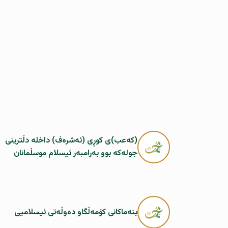
(كەعب)ی كوڕی (ئەشرەف) داخلە دڵترینی
جولەكە بوو بەرامبەر ئیسلام موسڵمانان
بنەماکانى کۆمەڵگاو دەوڵەتى ئیسلامیی