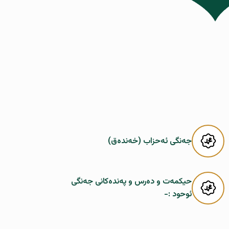
جەنگى ئەحزاب (خەندەق)
حیکمەت و دەرس و پەندەکانى جەنگى
ئوحود :-