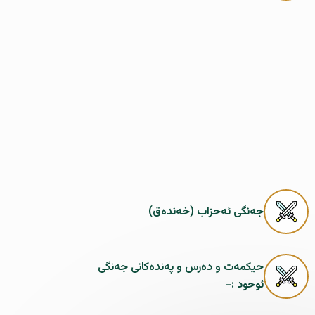
جەنگى ئەحزاب (خەندەق)
حیکمەت و دەرس و پەندەکانى جەنگى
ئوحود :-