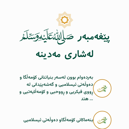
بەردەوام بوون لەسەر بنیاتنانى کۆمەڵگا و
دەوڵەتى ئیسلامیی و گەشەپێدانى لە
ڕووى فيكريی و ڕووحیی و کۆمەڵایەتیی و
... هتد
بنەماکانى کۆمەڵگاو دەوڵەتى ئیسلامیی