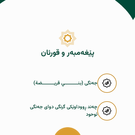
پێغەمبەر و قورئان
جەنگى (بنـــــــــي قريــــــــضة)
چەند ڕووداوێکى گرنگى دواى جەنگى
ئوحود