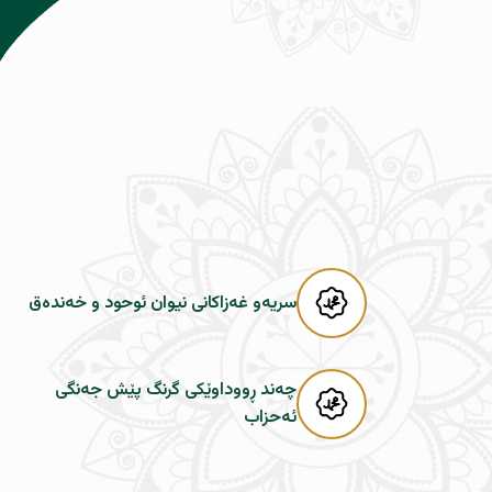
سریەو غەزاکانی نیوان ئوحود و خەندەق
چەند ڕووداوێکى گرنگ پێش جەنگى
ئەحزاب