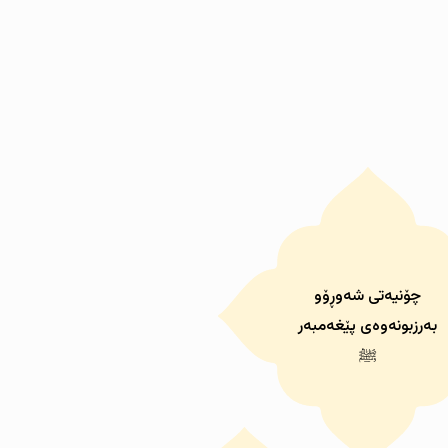
چۆنیەتى شەوڕۆو
بەرزبونەوەى پێغەمبەر
ﷺ