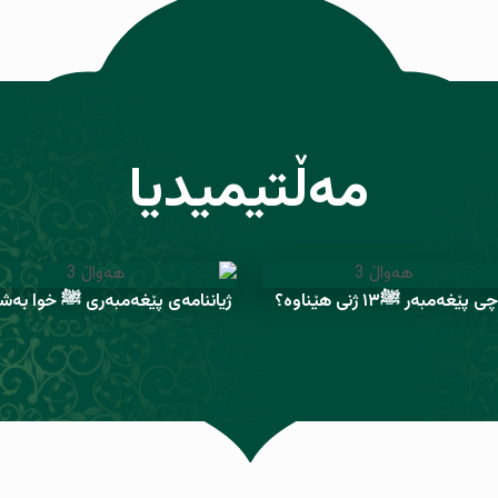
مەڵتیمیدیا
 پێغەمبەر ﷺ١٣ ژنی هێناوە؟
ژیاننامەی پێغەمبەری ﷺ خوا بەشی