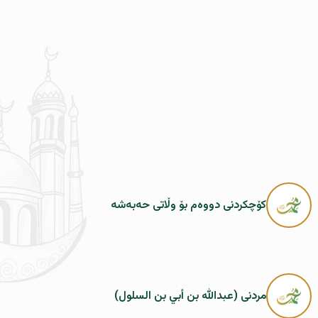
کۆچکردنی دووەم بۆ وڵاتی حەبەشە
مردنى (عبدالله بن أبي بن السلول)