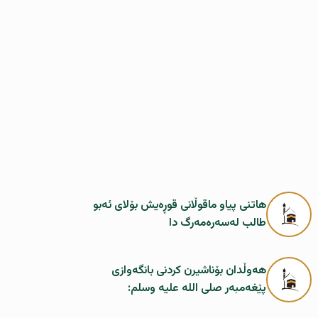
هاتنی پیاو ماقوڵانی قوڕەیش بۆلای ئەبو
طالب لەسەرەمەرگ دا
هەوڵدان بۆناشیرن کردنی بانگەوازی
پێغەمبەر صلی اللە علیە وسلم: