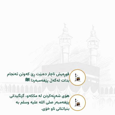
قوڕەیش ناچار دەبێت ڕێ کەوتن ئەنجام
بدات لەگەڵ پێغەمبەردا ﷺ
هۆی شەڕنەکردن لە مککەو، گرنگیدانی
پێغەمبەر صلی اللە علیە وسلم بە
بنیاتنانی ناو خۆی.