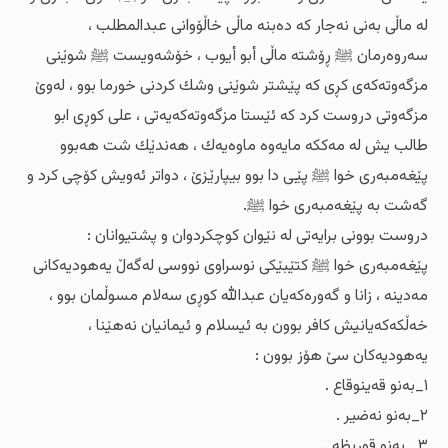
له‌ ماڵی به‌نی نه‌جار كه‌ ده‌بنه‌ ماڵی خاڵۆوانی عبدالمطلب ،
سەروەرمان ﷺ ڕۆشته‌ ماڵی أبو أیوب ، خۆشەویست ﷺ شوێنی
مزگه‌وته‌كه‌ی كڕی كه پێشتر شوێنی وشك كردنی خورما بوو ، له‌وێ
مزگه‌وتی دروست كرد كه‌ ئێستا مزگه‌وته‌كه‌یه‌تی ، علی كوڕی ابو
طالب یش له‌ مه‌کكه‌ مایه‌وه‌ ماوه‌یه‌ك ، هه‌ندێك شت هه‌بوو
پێغه‌مبه‌ری خوا ﷺ پێی دا بوو بیپارێزێ ، دواتر ئه‌ویش كۆچی كرد و
گه‌شت به‌ پێغه‌مبه‌ری خوا ﷺ.
دروست بوونی برایه‌تی له‌ نێوان كوچكردوان و پشتیوانان :
پێغه‌مبه‌ری خوا ﷺ كتێبێكی نوسراوی نووسی له‌گه‌ڵ یه‌هودیه‌كانی
مه‌دینه‌ ، زانا و گه‌وره‌كه‌یان عبدالله كوڕی سه‌لام مسوڵمان بوو ،
خه‌ڵكه‌كه‌یانیش كافر بوون به‌ ئیسلام و ئیمانیان نه‌هێنا ،
یه‌هودیه‌كان سێ هۆز بوون :
١_به‌نو قه‌ینوقاع .
٢_به‌نو نه‌ضیر .
٣_ به‌نو قوریظه‌ .