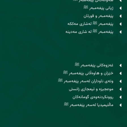
هەواڵەکانی پێغەمبەر ﷺ
ژیانی پێغەمبەر ﷺ
پێغەمبەر و قورئان
پێغەمبەر ﷺ لەشاری مەککە
پێغەمبەر ﷺ لە شاری مەدینە
غەزوەکانی پێغەمبەر ﷺ
خێزان و هاوه‌ڵانی پێغەمبەر ﷺ
وتەی ناوداران لەسەر پێغەمبەر ﷺ
موعجیزە و ئیعجازی زانستی
روونکردنەوەی گومانەکان
ماڵتیمیدیا لەسەر پێغەمبەر ﷺ