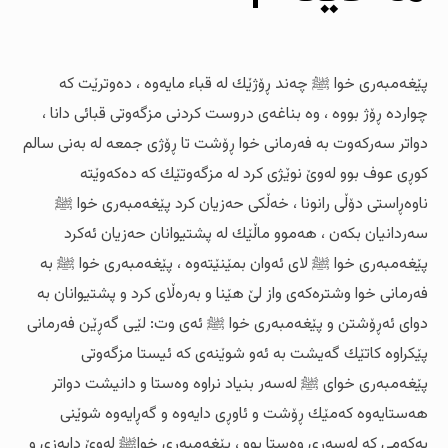
پێغه‌مبه‌ری خوا ﷺ چه‌ند ڕۆژێك له‌ قباء مایه‌وه‌ ، ده‌وترێت كه‌
چوارده‌ ڕۆژ بووه‌ ، وه‌ بناغه‌ی دروست كردنی مزگه‌وتی قبائی دانا ،
دواتر سه‌ركه‌وت به‌ فه‌رمانی خوا ڕۆشت تا ڕۆژی جمعه‌ له‌ به‌نی سالم
كوڕی عوف بوو له‌وێ نوێژی كرد له‌ مزگه‌وتێك كه‌ ده‌كه‌وێته‌
ناوه‌ڕاستی دۆڵی رانونا ، خه‌ڵكی حه‌زیان كرد پێغه‌مبه‌ری خوا ﷺ
سه‌ردانیان بكه‌ن ، هه‌موو ماڵێك له‌ پشتیوانان حه‌زیان ئه‌كرد
پێغه‌مبه‌ری خوا ﷺ لای ئه‌وان بمێنێته‌وه‌ ، پێغه‌مبه‌ری خوا ﷺ به‌
فه‌رمانی خوا وشتره‌كه‌ی واز لێ هێنا و به‌ره‌ڵای كرد و پشتیوانان به‌
دوای ئه‌ڕۆشتن و پێغه‌مبه‌ری خوا ﷺ ئه‌ی وت: لێی گه‌ڕێن فه‌رمانی
پێكراوه‌ كاتێك گه‌یشت به‌ ئه‌و شوێنه‌ی كه‌ ئیستا مزگه‌وتی
پێغه‌مبه‌ری خوای ﷺ له‌سه‌ر بنیاد نراوه‌ وه‌ستا و دانیشت دواتر
هه‌ستایه‌وه‌ كه‌مێك ڕۆشت و ئاوڕی دایه‌وه‌ و گه‌ڕایه‌وه‌ شوێنی
یه‌كه‌می كه‌ له‌سه‌ری وه‌ستا بوو ، پێغه‌مبه‌ری خواﷺ له‌وێ دابه‌زی و