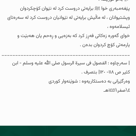
پێغه‌مبه‌ری خوا ﷺ برایه‌تی دروست كرد له‌ نێوان كۆچكردوان
وپشتیوانان ، له‌ ماڵیش برایه‌تی له‌ نێوانیان دروست كرد له‌ سه‌ره‌تای
ئیسلامه‌وه‌ ،
خوای گەورە زه‌كاتی فه‌ڕز كرد كه‌ به‌زه‌یی و ڕه‌حم یان هه‌بێت و
یارمه‌تی كۆچ كردوان بده‌ن .
_______________________________________________
| سه‌رچاوه‌ : الفصول فی سیرة الرسول صلی الله علیه‌ وسلم - ابن
كثیر ص ١١٨- ١٢٠| بتصرف .
وه‌رگێرانی به‌ ده‌ستكاریه‌وه‌ : شوێنه‌وار كوردی
٤\صفر\١٤٤١هـ