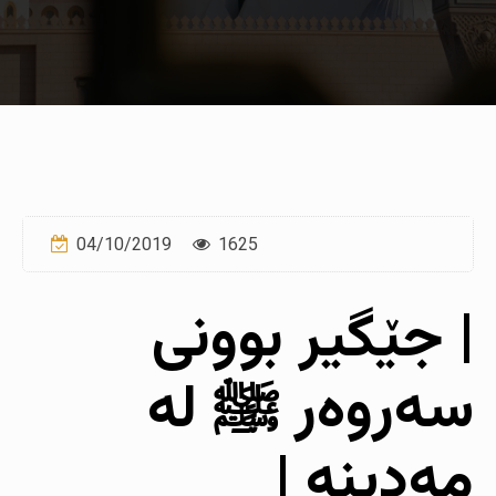
04/10/2019
1625
| جێگیر بوونی
سه‌روه‌ر ﷺ له‌
مه‌دینه‌ |