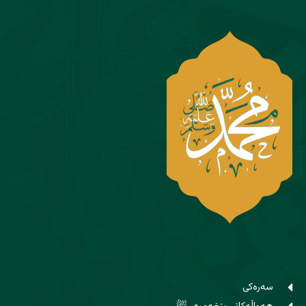
سەرەکی