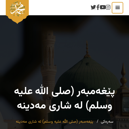
پێغەمبەر (صلی الله علیه
وسلم) لە شاری مەدینە
سەرەکی
پێغەمبەر (صلی الله علیه وسلم) لە شاری مەدینە