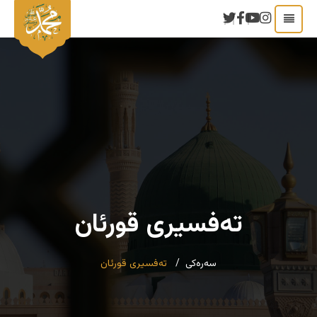
ته‌فسیری قورئان
سەرەکی
ته‌فسیری قورئان