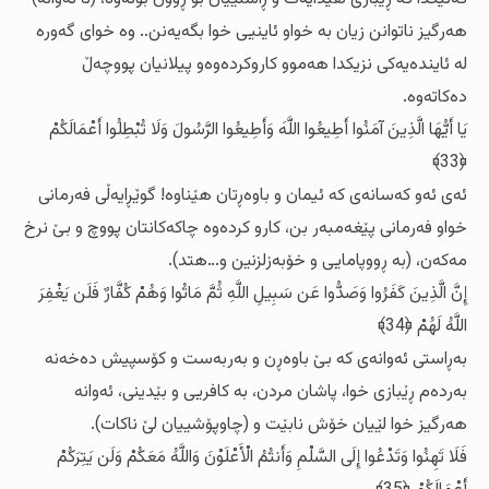
هه‌رگیز ناتوانن زیان به‌ خواو ئاینیی خوا بگه‌یه‌نن.. وه‌ خوای گه‌وره‌
له‌ ئاینده‌یه‌کی نزیکدا هه‌موو کاروکرده‌وه‌و پیلانیان پووچه‌ڵ
ده‌کاته‌وه‌.
يَا أَيُّهَا الَّذِينَ آمَنُوا أَطِيعُوا اللَّهَ وَأَطِيعُوا الرَّسُولَ وَلَا تُبْطِلُوا أَعْمَالَكُمْ
﴿33﴾
ئه‌ی ئه‌و که‌سانه‌ی که‌ ئیمان و باوه‌ڕتان هێناوه‌! گوێڕایه‌ڵی فه‌رمانی
خواو فه‌رمانی پێغه‌مبه‌ر بن، کارو کرده‌وه‌ چاکه‌کانتان پووچ و بێ نرخ
مه‌که‌ن، (به‌ ڕووپامایی و خۆبه‌زلزنین و…هتد).
إِنَّ الَّذِينَ كَفَرُوا وَصَدُّوا عَن سَبِيلِ اللَّهِ ثُمَّ مَاتُوا وَهُمْ كُفَّارٌ فَلَن يَغْفِرَ
اللَّهُ لَهُمْ ﴿34﴾
به‌ڕاستی ئه‌وانه‌ی که‌ بێ باوه‌ڕن و به‌ربه‌ست و کۆسپیش ده‌خه‌نه‌
به‌رده‌م ڕێبازی خوا، پاشان مردن، به‌ کافریی و بێدینی، ئه‌وانه‌
هه‌رگیز خوا لێیان خۆش نابێت و (چاوپۆشییان لێ ناکات).
فَلَا تَهِنُوا وَتَدْعُوا إِلَى السَّلْمِ وَأَنتُمُ الْأَعْلَوْنَ وَاللَّهُ مَعَكُمْ وَلَن يَتِرَكُمْ