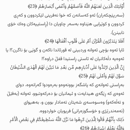
أُوْلَئِكَ الَّذِينَ لَعَنَهُمُ اللَّهُ فَأَصَمَّهُمْ وَأَعْمَى أَبْصَارَهُمْ ﴿23﴾
(سه‌رپێچکه‌ران) ئه‌و که‌سانه‌ن که‌ خوا نه‌فرینی لێکردوون و که‌ڕی
کردوون و کوێرایی هێناوه‌ به‌سه‌ر چاویان دا (ڕاستییه‌کان وه‌ك خۆی
نابینن).
أَفَلَا يَتَدَبَّرُونَ الْقُرْآنَ أَمْ عَلَى قُلُوبٍ أَقْفَالُهَا ﴿24﴾
ئایا ئه‌وه‌ بۆچی ئه‌وانه‌ وردبینی له‌ قورئاندا ناکه‌ن و گوێی بۆ ناگرن؟! یا
ئه‌وه‌یه‌ دڵه‌کانیان له‌ ئاستی ڕاستیدا قفڵ دراوه‌؟!
إِنَّ الَّذِينَ ارْتَدُّوا عَلَى أَدْبَارِهِم مِّن بَعْدِ مَا تَبَيَّنَ لَهُمُ الْهُدَى الشَّيْطَانُ
سَوَّلَ لَهُمْ وَأَمْلَى لَهُمْ ﴿25﴾
به‌ڕاستی ئه‌وانه‌ی که‌ پاشگه‌ز بوونه‌وه‌و به‌ره‌ودوا گه‌رانه‌وه‌، دوای
ئه‌وه‌ی که‌ ڕێگه‌ی هیدایه‌ت و ئیمانیان بۆ ده‌رکه‌وتبوو، ئه‌وانه‌ (به‌فێڵ
و ته‌ڵه‌که‌و) وه‌سوه‌سه‌ی شه‌یتان ته‌مادار بوون و، به‌هیوای
(ته‌مه‌ندرێژی و خۆسگوزه‌رانی) فریویان خواردووه‌.
ذَلِكَ بِأَنَّهُمْ قَالُوا لِلَّذِينَ كَرِهُوا مَا نَزَّلَ اللَّهُ سَنُطِيعُكُمْ فِي بَعْضِ الْأَمْرِ
وَاللَّهُ يَعْلَمُ إِسْرَارَهُمْ ﴿26﴾