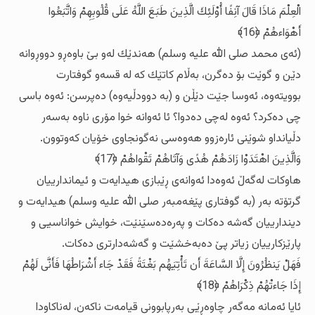
الْعِلْمَ مَاذَا قَالَ آنِفًا أُوْلَئِكَ الَّذِينَ طَبَعَ اللَّهُ عَلَى قُلُوبِهِمْ وَاتَّبَعُوا
أَهْوَاءهُمْ ﴿16﴾
(ئه‌ی محمد صلی الله‌ علیه‌ وسلم) هه‌ندێك له‌و بێ باوه‌ڕو دووڕوانه‌
دێن و گوێت بۆ ده‌گرن، به‌ڵام کاتێك که‌ له‌ قسه‌و گوفتارت
بوویته‌وه‌، ئه‌وسا جێت دێڵن و (به‌ دوودڵیه‌وه‌) ده‌پرسن: ئه‌وه‌ باسی
چی ده‌کرد؟ ئه‌وه‌ له‌چی ده‌دوا؟ ئا ئه‌وانه‌ خوا مۆری ناوه‌ به‌سه‌ر
دڵیانداو شوێنی ئاره‌زوو هه‌وه‌سی نه‌گونجاوی خۆیان که‌وتوون.
وَالَّذِينَ اهْتَدَوْا زَادَهُمْ هُدًى وَآتَاهُمْ تَقْواهُمْ ﴿17﴾
هاوکات له‌گه‌ڵ ئه‌وه‌دا ئه‌وانه‌ی ڕێبازی هیدایه‌ت و ئیماندارییان
گرتۆته‌ به‌ر (به‌ گوفتاری پێغه‌مبه‌ر صلی الله‌ علیه‌ وسلم) هیدایه‌ت و
دیندارییان گه‌شه‌ ده‌کات و په‌ره‌ده‌سێنێت، خوایش خواناسیی و
پارێزکارییان زیاتر پێ ده‌به‌خشێت و گه‌شه‌دارتری ده‌کات.
فَهَلْ يَنظُرُونَ إِلَّا السَّاعَةَ أَن تَأْتِيَهُم بَغْتَةً فَقَدْ جَاء أَشْرَاطُهَا فَأَنَّى لَهُمْ
إِذَا جَاءتْهُمْ ذِكْرَاهُمْ ﴿18﴾
ئایا ئه‌مانه‌ مه‌گه‌ر چاوه‌ڕێی به‌رپابوونی قیامه‌ت ناکه‌ن، له‌ناکاودا