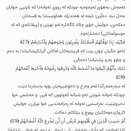
ئه‌مه‌ش به‌هۆی ئه‌وه‌وه‌یه‌ چونکه‌ له‌ ڕووی ئه‌وانه‌دا که‌ ئاینیی خوایان
به‌دڵ نیه‌، ده‌ڵێن: ئێمه‌ له‌ هه‌ندێك هه‌ڵوێستدا به‌ قسه‌تان
ده‌که‌ین، خوایش خۆی چاك ئاگاداره‌ له‌و نهێنی و (پیلانانه‌ی که‌ له‌
موسوڵمانانی) ده‌شارنه‌وه‌.
فَكَيْفَ إِذَا تَوَفَّتْهُمْ الْمَلَائِكَةُ يَضْرِبُونَ وُجُوهَهُمْ وَأَدْبَارَهُمْ ﴿27﴾
ئاخۆ حاڵیان چۆن بێت که‌ فریشته‌کان له‌کاتی گیانکێشانیاندا به‌ ده‌م
و چاوو به‌رو پشتیاندا ده‌ماڵن.
ذَلِكَ بِأَنَّهُمُ اتَّبَعُوا مَا أَسْخَطَ اللَّهَ وَكَرِهُوا رِضْوَانَهُ فَأَحْبَطَ أَعْمَالَهُمْ
﴿28﴾
له‌ سه‌ره‌مه‌رگدا ئه‌م وه‌زع و ناخۆشییه‌یان بۆیه‌ به‌سه‌ردا دێت،
چونکه‌ ئه‌وانه‌ شوێنی ئه‌و شتانه‌ که‌وتوون که‌ قین و خه‌شمی خوا
ده‌بزوێنێت، به‌ڕاستیی ئه‌وانه‌ له‌ ڕه‌زامه‌ندیی خوا بێزارن، خوایش
کاروکرده‌وه‌کانیان پووچ و بێئاکام ده‌کات.
أَمْ حَسِبَ الَّذِينَ فِي قُلُوبِهِم مَّرَضٌ أَن لَّن يُخْرِجَ اللَّهُ أَضْغَانَهُمْ ﴿29﴾
ئایا ئه‌وانه‌ی که‌ دڵیان نه‌خۆشی (بێ ئیمانی و دوور له‌ خوایی تێدایه‌)،