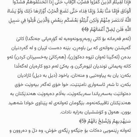
فَإِذا لَقِيتُمُ الَّذِينَ كَفَرُوا فَضَرْبَ الرِّقَابِ حَتَّى إِذَا أَثْخَنتُمُوهُمْ فَشُدُّوا
الْوَثَاقَ فَإِمَّا مَنًّا بَعْدُ وَإِمَّا فِدَاء حَتَّى تَضَعَ الْحَرْبُ أَوْزَارَهَا ذَلِكَ وَلَوْ يَشَاءُ
اللَّهُ لَانتَصَرَ مِنْهُمْ وَلَكِن لِّيَبْلُوَ بَعْضَكُم بِبَعْضٍ وَالَّذِينَ قُتِلُوا فِي سَبِيلِ
اللَّهِ فَلَن يُضِلَّ أَعْمَالَهُمْ ﴿4﴾
(ئه‌م فه‌رمانه‌ بۆ کاتی ڕوبه‌ڕوبونه‌وه‌یه‌ له‌ گۆڕه‌پانی جه‌نگدا) کاتێ
گه‌یشتن به‌وانه‌ی که‌ بێ باوه‌ڕن، بێنه‌ ده‌ست لێیان و له‌ گه‌ردنیان
بده‌ن (ئه‌گینا ئه‌وان ئێوه‌ ده‌کوژن)، (هه‌رکاتێ یه‌خسیرتان کردن) ئه‌و
کاته‌ په‌یمانی توندیان لێوه‌رگرن و، یه‌کێ له‌م دوو کاره‌یان له‌گه‌ڵدا
بکه‌ن: یان به‌ پیاوه‌تیی و منه‌تان، یاخود (دیل به‌ دیل) ئازادیان
بکه‌ن، تا شه‌ڕ ئاسه‌واری نامێنێت، خوا خۆی ئه‌گه‌ر بیه‌وێت خۆی
ده‌توانێت به‌سه‌ریاندا سه‌ربکه‌وێت، به‌ڵام ده‌یه‌وێت هه‌ندێکتان به‌
هه‌ندێکتان تاقیبکه‌نه‌وه‌، بێگومان ئه‌وانه‌ی له‌ پێناوی خوادا شه‌هید
بوون، هه‌وڵ و کۆششیان به‌زایه‌ نادات.
سَيَهْدِيهِمْ وَيُصْلِحُ بَالَهُمْ ﴿5﴾
ئه‌وانه‌ ڕێنمویی ده‌کات بۆ جێگه‌و ڕێگه‌ی خۆش، وه‌ دڵ و ده‌روون و