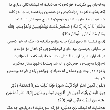
یه‌خه‌یان پێ بگرێت؟ خۆ ئه‌وه‌ته‌ هه‌ندێك له‌ نیشانه‌کانی دیاری دا
(که‌ یه‌کێك له‌وانه‌ ڕه‌وانه‌کردنی دواهه‌مین پێغه‌مبه‌ره‌، جا ئه‌و کاته‌
که‌ به‌رپابوو، ئیمان هێنان و باوه‌ڕکردنیان چ سودێکی ده‌بێت؟!
فَاعْلَمْ أَنَّهُ لَا إِلَهَ إِلَّا اللَّهُ وَاسْتَغْفِرْ لِذَنبِكَ وَلِلْمُؤْمِنِينَ وَالْمُؤْمِنَاتِ وَاللَّهُ
يَعْلَمُ مُتَقَلَّبَكُمْ وَمَثْوَاكُمْ ﴿19﴾
(ئه‌ی ئینسان!! ده‌ی ئیتر) چاك بزانه‌و دڵنیابه‌ که‌ جگه‌ له‌ خوا که‌سی
تر شایانی په‌رستن نیه‌، داوای لێخۆشبوونی گوناهان بۆ خۆت و
ئیمانداران له‌ پیاوان و ئافره‌تان بکه‌، وه‌ دڵنیابه‌ که‌ خوا ده‌زانێت
له‌ڕۆژدا به‌چییه‌وه‌ خه‌ریکن و، له‌ شه‌ویشدا له‌کوێ ستار ده‌گرن،
یاخود ده‌زانێت چی ده‌که‌ن له‌ دنیاداو، جێگه‌و ڕێگه‌ی قیامه‌تیشتانی
لا روونه‌.
وَيَقُولُ الَّذِينَ آمَنُوا لَوْلَا نُزِّلَتْ سُورَةٌ فَإِذَا أُنزِلَتْ سُورَةٌ مُّحْكَمَةٌ وَذُكِرَ
فِيهَا الْقِتَالُ رَأَيْتَ الَّذِينَ فِي قُلُوبِهِم مَّرَضٌ يَنظُرُونَ إِلَيْكَ نَظَرَ الْمَغْشِيِّ
عَلَيْهِ مِنَ الْمَوْتِ فَأَوْلَى لَهُمْ ﴿20﴾
هه‌ندێك له‌ ئیمانداران ده‌ڵێن: خۆزگه‌ سوره‌تێك (ده‌رباره‌ی جه‌ندگ