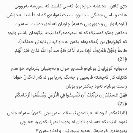
دژی کافران ده‌هاته‌ خواره‌وه‌)، که‌چی کاتێك که‌ سوره‌ته‌ به‌ڕوونی
هات و باسی جه‌نگی تێدا بوو، بینیت ئه‌وانه‌ی که‌ له‌ دڵیاندا نه‌خۆشی
(باوه‌ڕلاوازیی و دووڕویی هه‌یه‌) چاویان ئه‌بڵه‌ق ده‌بێت، سه‌یرت
ده‌که‌ن وه‌کو که‌سێك که‌ له‌ سه‌ره‌مه‌رگدا بێت، بێگومان باشتر وابوو
که‌ گوێڕایه‌ڵ بن (نه‌ك په‌له‌ بکه‌ن له‌ داواکردنی ئایه‌تی جه‌نگدا).
طَاعَةٌ وَقَوْلٌ مَّعْرُوفٌ فَإِذَا عَزَمَ الْأَمْرُ فَلَوْ صَدَقُوا اللَّهَ لَكَانَ خَيْرًا لَّهُمْ
﴿21﴾
ده‌بوایه‌ گوێڕایه‌ڵ بونایه‌و قسه‌ی جوان و به‌جێیان بکردایه‌، خۆ هه‌ر
کاتێك کار گه‌یشته‌ قایمیی و جه‌نگ به‌رپا بوو ئه‌گه‌ر له‌گه‌ڵ خوادا
ڕاست بونایه‌، ئه‌وه‌ چاکتر بوو بۆیان.
فَهَلْ عَسَيْتُمْ إِن تَوَلَّيْتُمْ أَن تُفْسِدُوا فِي الْأَرْضِ وَتُقَطِّعُوا أَرْحَامَكُمْ
﴿22﴾
(ئایا ئه‌گه‌ر ئێوه‌ له‌ به‌رنامه‌ی ئیسلام سه‌رپێچی بکه‌ن) سه‌رئه‌نجامی
ئه‌وه‌ نابێت که‌ فه‌سادو تاوان له‌ زه‌ویدا به‌رپا بکه‌ن و، هه‌رچی
په‌یوه‌ندی خزمایه‌تی هه‌یه‌ بیپچڕێنن و له‌ناویبه‌رن؟!