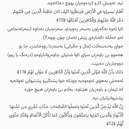
نیه‌، ئه‌ویش کارو کرده‌وه‌یان پووچ ده‌کاته‌وه‌.
أَفَلَمْ يَسِيرُوا فِي الْأَرْضِ فَيَنظُرُوا كَيْفَ كَانَ عَاقِبَةُ الَّذِينَ مِن قَبْلِهِمْ
دَمَّرَ اللَّهُ عَلَيْهِمْ وَلِلْكَافِرِينَ أَمْثَالُهَا ﴿10﴾
ئایا ئه‌وه‌ نه‌گه‌ڕاون به‌سه‌ر زه‌ویداو، سه‌رنجیان نه‌داوه‌ (سه‌رئه‌نجامی
ئه‌و خه‌ڵکه‌ ناله‌باره‌ی پێش ئه‌مان چۆن بووه‌؟!)
خوای به‌ده‌سه‌ڵات (ماڵ و حاڵیانی) به‌سه‌ردا ڕووخاندن، جا بۆ
هه‌موو بێ باوه‌ڕان سزای ئاوا شتێكی چاوه‌ڕوانکراوه‌و (دره‌نگ یا زوو)
دووچاریان ده‌بێت.
ذَلِكَ بِأَنَّ اللَّهَ مَوْلَى الَّذِينَ آمَنُوا وَأَنَّ الْكَافِرِينَ لَا مَوْلَى لَهُمْ ﴿11﴾
ئه‌مه‌ش به‌هۆی ئه‌وه‌وه‌یه‌ چونکه‌ خوا پشتگیرو پشتیوانی ئه‌وانه‌یه‌
که‌ ئیمان و باوه‌ڕیان هێناوه‌، به‌ڵام بێ باوه‌ڕان هیچ جۆره‌
پشتیوانێکیان نیه‌.
إِنَّ اللَّهَ يُدْخِلُ الَّذِينَ آمَنُوا وَعَمِلُوا الصَّالِحَاتِ جَنَّاتٍ تَجْرِي مِن تَحْتِهَا
الْأَنْهَارُ وَالَّذِينَ كَفَرُوا يَتَمَتَّعُونَ وَيَأْكُلُونَ كَمَا تَأْكُلُ الْأَنْعَامُ وَالنَّارُ مَثْوًى
لَّهُمْ ﴿12﴾