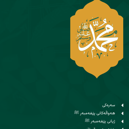
سەرەکی
هەواڵەکانی پێغەمبەر ﷺ
ژیانی پێغەمبەر ﷺ