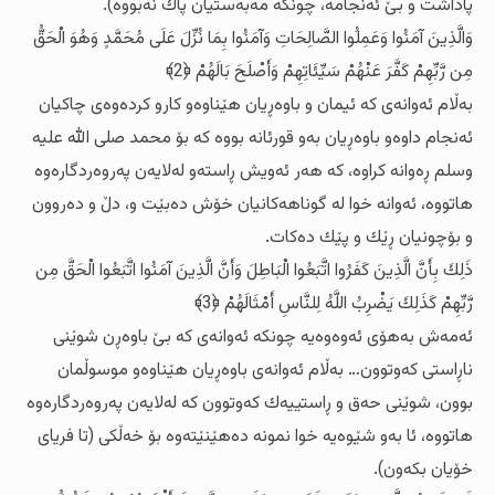
پاداشت و بێ ئه‌نجامه‌، چونکه‌ مه‌به‌ستیان پاك نه‌بووه‌).
وَالَّذِينَ آمَنُوا وَعَمِلُوا الصَّالِحَاتِ وَآمَنُوا بِمَا نُزِّلَ عَلَى مُحَمَّدٍ وَهُوَ الْحَقُّ
مِن رَّبِّهِمْ كَفَّرَ عَنْهُمْ سَيِّئَاتِهِمْ وَأَصْلَحَ بَالَهُمْ ﴿2﴾
به‌ڵام ئه‌وانه‌ی که‌ ئیمان و باوه‌ڕیان ‌هێناوه‌و کارو کرده‌وه‌ی چاکیان
ئه‌نجام داوه‌و باوه‌ڕیان به‌و قورئانه‌ بووه‌ که‌ بۆ محمد صلی الله‌ علیه‌
وسلم ڕه‌وانه‌ کراوه‌، که‌ هه‌ر ئه‌ویش ڕاسته‌و له‌لایه‌ن په‌روه‌ردگاره‌وه‌
هاتووه‌، ئه‌وانه‌ خوا له‌ گوناهه‌کانیان خۆش ده‌بێت و، دڵ و ده‌روون
و بۆچونیان ڕێك و پێك ده‌کات.
ذَلِكَ بِأَنَّ الَّذِينَ كَفَرُوا اتَّبَعُوا الْبَاطِلَ وَأَنَّ الَّذِينَ آمَنُوا اتَّبَعُوا الْحَقَّ مِن
رَّبِّهِمْ كَذَلِكَ يَضْرِبُ اللَّهُ لِلنَّاسِ أَمْثَالَهُمْ ﴿3﴾
ئه‌مه‌ش به‌هۆی ئه‌وه‌وه‌یه‌ چونکه‌ ئه‌وانه‌ی که‌ بێ باوه‌ڕن شوێنی
ناڕاستی که‌وتوون… به‌ڵام ئه‌وانه‌ی باوه‌ڕیان هێناوه‌و موسوڵمان
بوون، شوێنی حه‌ق و ڕاستییه‌ك که‌وتوون که‌ له‌لایه‌ن په‌روه‌ردگاره‌وه‌
هاتووه‌، ئا به‌و شێوه‌یه‌ خوا نمونه‌ ده‌هێنێته‌وه‌ بۆ خه‌ڵکی (تا فریای
خۆیان بکه‌ون).