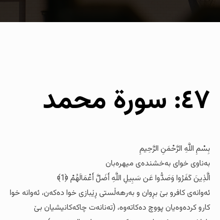
٤٧: سورة محمد
بِسْمِ اللَّهِ الرَّحْمَنِ الرَّحِيمِ
به‌ناوی خوای به‌خشنده‌ی میهره‌بان
الَّذِينَ كَفَرُوا وَصَدُّوا عَن سَبِيلِ اللَّهِ أَضَلَّ أَعْمَالَهُمْ ﴿1﴾
ئه‌وانه‌ی کافرو بێ بڕوان و به‌رهه‌ڵستی ڕێبازی خوا ده‌که‌ن، ئه‌وانه‌ خوا
کارو کرده‌وه‌یان پووچ ده‌کاته‌وه‌، (ته‌نانه‌ت چاکه‌کانیشیان بێ