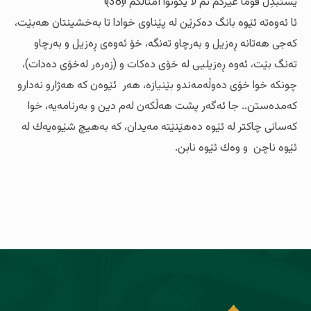
يَسْتَبْدِلْ قَوْمًا غَيْرَكُمْ ثُمَّ لَا يَكُونُوا أَمْثَالَكُمْ ﴿38﴾
ئا ئه‌وه‌ته‌ ئێوه‌ بانگ ده‌کرێن له‌ پێناوی خوادا تا به‌خشینتان هه‌بێت،
که‌جی هه‌تانه‌ ڕه‌زیل و به‌رچاو ته‌نگه‌، خۆ ئه‌وه‌ی ڕه‌زیل و به‌رچاو
ته‌نگ بێت، ئه‌وه‌ ڕه‌زیلیی له‌ خۆی ده‌کات و (زه‌ره‌ر له‌خۆی ده‌دات)،
چونکه‌ خوا خۆی ده‌وڵه‌مه‌ندو بێنیازه‌، هه‌ر ئێوه‌ن که‌ هه‌ژارو نه‌دارو
که‌مده‌ستن.. جا ئه‌گه‌ر پشت هه‌ڵکه‌ن له‌م دین و به‌رنامه‌یه‌، خوا
که‌سانی چاکتر له‌ ئێوه‌ ده‌هێنێته‌ مه‌یدان، که‌ به‌هیچ شێوه‌یه‌ك له‌
ئێوه‌ ناچن و وه‌ك ئێوه‌ نابن.