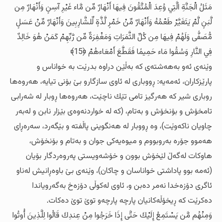
مَثَلُ الْجَنَّةِ الَّتِي وُعِدَ الْمُتَّقُونَ فِيهَا أَنْهَارٌ مِّن مَّاء غَيْرِ آسِنٍ وَأَنْهَارٌ مِن
لَّبَنٍ لَّمْ يَتَغَيَّرْ طَعْمُهُ وَأَنْهَارٌ مِّنْ خَمْرٍ لَّذَّةٍ لِّلشَّارِبِينَ وَأَنْهَارٌ مِّنْ عَسَلٍ
مُّصَفًّى وَلَهُمْ فِيهَا مِن كُلِّ الثَّمَرَاتِ وَمَغْفِرَةٌ مِّن رَّبِّهِمْ كَمَنْ هُوَ خَالِدٌ
فِي النَّارِ وَسُقُوا مَاء حَمِيمًا فَقَطَّعَ أَمْعَاءهُمْ ﴿15﴾
وێنه‌ی ئه‌و به‌هه‌شته‌ی که‌ به‌ڵێن دراوه‌ بدرێت به‌ خواناس و
پارێزکاران، ئه‌مه‌یه‌: ڕووباری له‌ ئاوی سازگارو بێ بۆنی تیایه‌، هه‌روه‌ها
روباری شیر که‌ هه‌رگیز تامی تێك ناچێت، هه‌روه‌ها ڕوبار له‌ شه‌رابی
تامخۆش و بۆنخۆش و به‌تام، (که‌ له‌ خواردنه‌وه‌ی بێزار نابن و له‌به‌ر
چاویان ناکه‌وێت)، وه‌ ڕووبار له‌ هه‌نگوینی پاڵفته‌ و بێگه‌رد، سه‌ره‌ڕای
هه‌موو جۆره‌ به‌روبووم و میوه‌یه‌کی جوان و به‌تام و بۆنخۆش،
هاوکات له‌گه‌ڵ لێخۆش بوون و خۆشه‌ویستی په‌روه‌ردگار بۆیان
(ئه‌مه‌ بوو پاداشتی خواناسان و چاکان)، وێنه‌ی بێ باوه‌ڕانیش له‌ناو
ئاگری دۆزه‌خدا نه‌مر ده‌بن و، ئاوی له‌کوڵی دۆزه‌خ به‌گه‌رویاندا
ده‌کرێت که‌ ڕیخۆڵه‌کانیان پارچه‌ پارچه‌و توێ توێ ده‌کات.
وَمِنْهُم مَّن يَسْتَمِعُ إِلَيْكَ حَتَّى إِذَا خَرَجُوا مِنْ عِندِكَ قَالُوا لِلَّذِينَ أُوتُوا