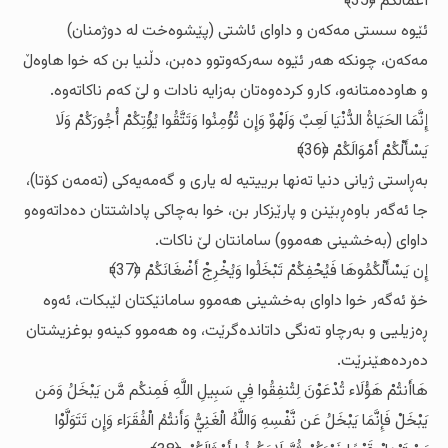
أَعْمَالَكُمْ ﴿35﴾
ئێوه‌ سستی مه‌که‌ن و داوای ئاشتی (پێشوه‌خت له‌ دوژمنان)
مه‌که‌ن، چونکه‌ هه‌ر ئێوه‌ سه‌رکه‌وتوو ده‌بن، دڵنیا بن که‌ خوا هاوه‌ڵ
و هاوده‌متانه‌و، کارو کرده‌وه‌تان به‌زایه‌ نادات و لێ که‌م ناکاته‌وه‌.
إِنَّمَا الحَيَاةُ الدُّنْيَا لَعِبٌ وَلَهْوٌ وَإِن تُؤْمِنُوا وَتَتَّقُوا يُؤْتِكُمْ أُجُورَكُمْ وَلَا
يَسْأَلْكُمْ أَمْوَالَكُمْ ﴿36﴾
به‌ڕاستی ژیانی دنیا ته‌نها برییتیه‌ له‌ یاری و گه‌مه‌یه‌کی (ته‌مه‌ن کۆتا)،
جا ئه‌گه‌ر باوه‌ڕبێنن و پارێزکار بن، خوا به‌چاکی پاداشتتان ده‌داته‌وه‌و
داوای (به‌خشینی هه‌موو) سامانتان لێ ناکات.
إِن يَسْأَلْكُمُوهَا فَيُحْفِكُمْ تَبْخَلُوا وَيُخْرِجْ أَضْغَانَكُمْ ﴿37﴾
خۆ ئه‌گه‌ر خوا داوای به‌خشینی هه‌موو سامانێکتان لێبکات، ئه‌وه‌
ڕه‌زیلیی و به‌رچاو ته‌نگی داتانده‌گرێت، وه‌ هه‌موو کینه‌و بوغزیشتان
ده‌رده‌هێنرێت.
هَاأَنتُمْ هَؤُلَاء تُدْعَوْنَ لِتُنفِقُوا فِي سَبِيلِ اللَّهِ فَمِنكُم مَّن يَبْخَلُ وَمَن
يَبْخَلْ فَإِنَّمَا يَبْخَلُ عَن نَّفْسِهِ وَاللَّهُ الْغَنِيُّ وَأَنتُمُ الْفُقَرَاء وَإِن تَتَوَلَّوْا