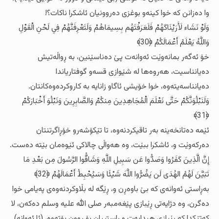
وا ده‌زانن که‌ خوا کینه‌و بوغزی ده‌روونیان ئاشکرا ناکات؟!
وَلَوْ نَشَاء لَأَرَيْنَاكَهُمْ فَلَعَرَفْتَهُم بِسِيمَاهُمْ وَلَتَعْرِفَنَّهُمْ فِي لَحْنِ الْقَوْلِ
وَاللَّهُ يَعْلَمُ أَعْمَالَكُمْ ﴿30﴾
خۆ ئه‌گه‌ر بمانه‌وێت ئه‌وانه‌ت پێ ده‌ناسێنین، به‌ ڕواڵه‌تیش
ده‌یانناسیت، هه‌روه‌ها له‌ شێوازی قسه‌و گوفتاریاندا
ده‌یانناسه‌یته‌وه‌، خوا خۆیشی ئاگاو زانایه‌ به‌ کاروکرده‌وه‌کانتان.
وَلَنَبْلُوَنَّكُمْ حَتَّى نَعْلَمَ الْمُجَاهِدِينَ مِنكُمْ وَالصَّابِرِينَ وَنَبْلُوَ أَخْبَارَكُمْ
﴿31﴾
ئێمه‌ ده‌تانخه‌ینه‌ به‌ر تاقیکردنه‌وه‌، تا تێکۆشه‌رو خۆڕاگرتنتان
ده‌رکه‌وێت و، ئاشکرا ببێت، وه‌ هه‌واڵی چالاکی ئێوه‌مان بێته‌ ده‌ست.
إِنَّ الَّذِينَ كَفَرُوا وَصَدُّوا عَن سَبِيلِ اللَّهِ وَشَاقُّوا الرَّسُولَ مِن بَعْدِ مَا
تَبَيَّنَ لَهُمُ الهُدَى لَن يَضُرُّوا اللَّهَ شَيْئًا وَسَيُحْبِطُ أَعْمَالَهُمْ ﴿32﴾
به‌ڕاستی ئه‌وانه‌ی که‌ بێ باوه‌ڕن و، ڕێگه‌ له‌ بڵاوکردنه‌وه‌ی په‌یامی خوا
ده‌گرن، وه‌ دژایه‌تی ڕێبازی پێغه‌مبه‌ر صلی الله‌ علیه‌ وسلم ده‌که‌ن، لا
که‌تێکدا که‌ ڕێبازی هیدایه‌ت و ڕاستییان بۆ ڕوون بۆته‌وه‌، (ئا ئه‌وانه‌)