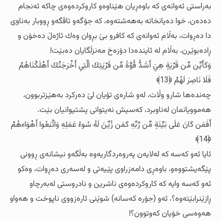
به‌راستی ئه‌وانه‌ی که‌ باوه‌ڕیان هێناوه‌و کاروکرده‌وه‌ی چاکه‌ ئه‌نجام
ده‌ده‌ن، خوا ده‌یانخاته‌ به‌هه‌شته‌وه‌، که‌ جۆگه‌و تاڤگه‌و ڕووبار به‌ناوی
دا ده‌ڕوات، به‌ڵام ئه‌وانه‌ی که‌ کافرو بێ بڕوان وه‌ك ئاژه‌ڵ ده‌خۆن و
ڕاده‌بوێرن، به‌ڵام له‌ ئاینده‌دا دۆزه‌خ مه‌نزڵگایان ده‌بێت!
وَكَأَيِّن مِّن قَرْيَةٍ هِيَ أَشَدُّ قُوَّةً مِّن قَرْيَتِكَ الَّتِي أَخْرَجَتْكَ أَهْلَكْنَاهُمْ
فَلَا نَاصِرَ لَهُمْ ﴿13﴾
چه‌نده‌ها شارو وڵات، له‌و شاره‌ی تۆیان لێ ده‌رکرد به‌هێزتربوون،
هه‌موویانمان له‌ناوبرد، که‌سیش نه‌یتوانی پشتیوانیان بێت.
أَفَمَن كَانَ عَلَى بَيِّنَةٍ مِّن رَّبِّهِ كَمَن زُيِّنَ لَهُ سُوءُ عَمَلِهِ وَاتَّبَعُوا أَهْوَاءهُمْ
﴿14﴾
ئایا ئه‌و که‌سه‌ که‌ له‌لایه‌ن په‌روه‌ردگاریه‌وه‌ به‌ڵگه‌و نیشانه‌ی ڕوونی
پێگه‌یشتووه‌و، باوه‌ڕی دامه‌زراوی پێیه‌تی و له‌سه‌ری ده‌ڕوات، وه‌کو
ئه‌و که‌سه‌ وایه‌ که‌ کاروکرده‌وه‌ی ناشرین و نادروستی له‌به‌رچاو
ڕازێنرابێته‌وه‌؟، ئه‌و (جۆره‌ که‌سانه‌) شوێنی ئاره‌زووی ناپوخت و هه‌واو
هه‌وه‌سی خۆیان که‌وتوون؟!