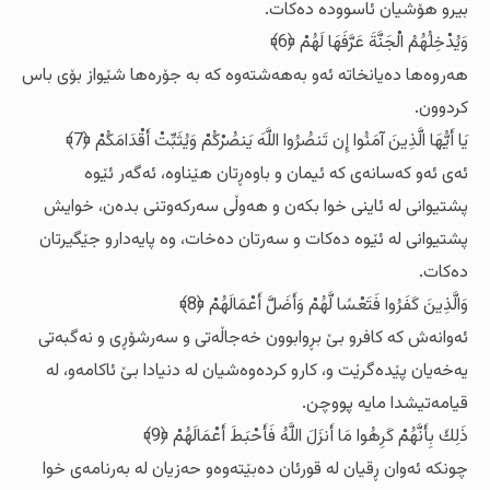
بیرو هۆشیان ئاسووده‌ ده‌کات.
وَيُدْخِلُهُمُ الْجَنَّةَ عَرَّفَهَا لَهُمْ ﴿6﴾
هه‌روه‌ها ده‌یانخاته‌ ئه‌و به‌هه‌شته‌وه‌ که‌ به‌ جۆره‌ها شێواز بۆی باس
کردوون.
يَا أَيُّهَا الَّذِينَ آمَنُوا إِن تَنصُرُوا اللَّهَ يَنصُرْكُمْ وَيُثَبِّتْ أَقْدَامَكُمْ ﴿7﴾
ئه‌ی ئه‌و که‌سانه‌ی که‌ ئیمان و باوه‌ڕتان هێناوه‌، ئه‌گه‌ر ئێوه‌
پشتیوانی له‌ ئاینی خوا بکه‌ن و هه‌وڵی سه‌رکه‌وتنی بده‌ن، خوایش
پشتیوانی له‌ ئێوه‌ ده‌کات و سه‌رتان ده‌خات، وه‌ پایه‌دارو جێگیرتان
ده‌کات.
وَالَّذِينَ كَفَرُوا فَتَعْسًا لَّهُمْ وَأَضَلَّ أَعْمَالَهُمْ ﴿8﴾
ئه‌وانه‌ش که‌ کافرو بێ بڕوابوون خه‌جاڵه‌تی و سه‌رشۆڕی و نه‌گبه‌تی
یه‌خه‌یان پێده‌گرێت و، کارو کرده‌وه‌شیان له‌ دنیادا بێ ئاکامه‌و، له‌
قیامه‌تیشدا مایه‌ پووچن.
ذَلِكَ بِأَنَّهُمْ كَرِهُوا مَا أَنزَلَ اللَّهُ فَأَحْبَطَ أَعْمَالَهُمْ ﴿9﴾
چونکه‌ ئه‌وان ڕقیان له‌ قورئان ده‌بێته‌وه‌و حه‌زیان له‌ به‌رنامه‌ی خوا