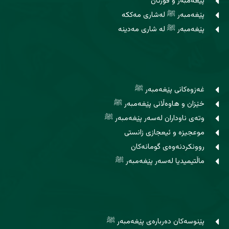
پێغەمبەر و قورئان
پێغەمبەر ﷺ لەشاری مەککە
پێغەمبەر ﷺ لە شاری مەدینە
غەزوەکانی پێغەمبەر ﷺ
خێزان و هاوه‌ڵانی پێغەمبەر ﷺ
وتەی ناوداران لەسەر پێغەمبەر ﷺ
موعجیزە و ئیعجازی زانستی
روونکردنەوەی گومانەکان
ماڵتیمیدیا لەسەر پێغەمبەر ﷺ
پێنوسه‌كان ده‌رباره‌ی پێغەمبەر ﷺ