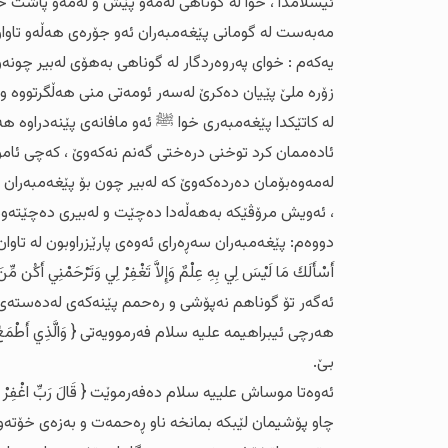
ئیسلامدا ، خوا لە گوناهی لەمەو پێش و لەمەو پاشت 
مەبەست لە گومانی پێغەمبەران ئەو جۆرەی هەڵەو تاوان نیی
یەکەم : خوای پەروەردگار لە گوناهی بەهۆی لەبیر چونەو
زۆرە ملێ پێیان دەکرێ لەسەر ئومەتی منی هەڵگرتووە و 
ئادەممان کرد توخنی درەختی گەنم نەکەوێ ، کەچی ئامۆژگا
لەمەوەبۆمان دەردەکەوێ کە لەبیر چون بۆ پێغەمبەران بە
، ئەویش مرۆڤێکە بەهەڵەدا دەچێت و لەبیری دەچێتەوە ، 
دووەم: پێغەمبەران سەڕەرای ئەوەی پارێزراوبون لە تاوان بەل
ئەگەر تۆ گوناهم نەپۆشی و رەحمم پێنەکەی لەدەستەی د
بێ.
چاو پۆشیمان لێبکە بمانخە ناو ڕەحمەت و بەزەی خۆتەوە