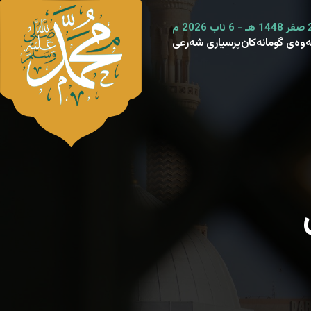
ەوەی گومانەکان
پرسیاری شەرعی