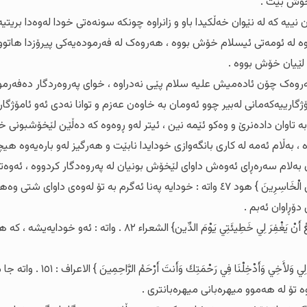
خۆش بێت .
ە کە لە نێوان خەڵکیدا باو و زانراوە چونکە سونەەتی خودا لەوەدا بریتیە 
ە لە ئومەتی ئیسلام خۆش بووە ، هەروەک لە فەرمودەیەکی پیرۆزدا هاتووە 
لێیان خۆش بووە .
رییەکەمانی لەبیر چوو ئەومان بە خاوەن عەزم و توانا نەدی ئەو ئامۆژگاری
 تاوان دادەنرێ و وەکو ئێمە نین ، ئیتر لەو ڕوەوە کە دەڵێن لێخۆشبونی خ
بەڵام ئەمە لە کاری بانگەوازی خودایدا نابێت و هەرگیز لەو بارەیەوە هیچ
ام سەرەڕای ئەوەش داوای لێخۆش بونیان لە پەروەدگار کردووە ، ئەوەتا نوح علیە 
أَسْأَلَكَ مَا لَيْسَ لِي بِهِ عِلْمٌ وَإِلاَّ تَغْفِرْ لِي وَتَرْحَمْنِي أَكُن مِّنَ الْخَاسِرِينَ } هود 
ۆڕاوان ئەبم .
هەرچی ئیبراهیمە علیە سلام فەرموویەتی { وَالَّذِي أَطْمَعُ أَنْ يَغْف
ئەوەتا موساش علییە سلام دەفەرموێ
 تۆ لە هەموو میهرەبانی میهرەبانتری .