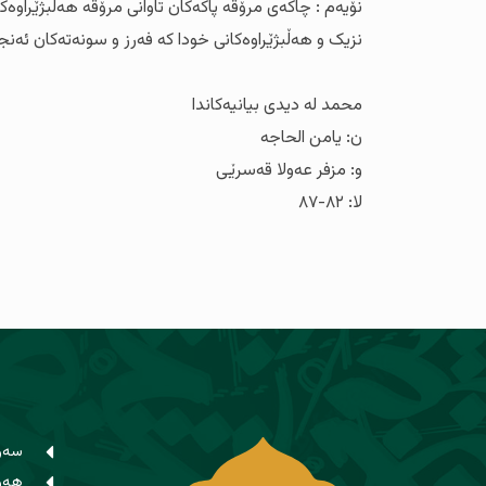
نۆیەم : چاکەی مرۆڤە پاکەکان تاوانی مرۆڤە هەڵبژێراوەک
نزیک و هەڵبژێراوەکانی خودا کە فەرز و سونەتەکان ئەنجام
محمد لە دیدی بیانیەکاندا
ن: یامن الحاجە
و: مزفر عەولا قەسرێی
لا: ۸۲-۸۷
سەر
هەوا