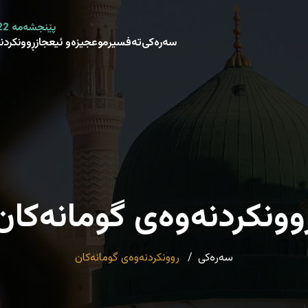
پێنجشەمە 22 صفر 1448 هـ - 6 ئاب 2026 م
سەرەکی
تەفسیر
موعجیزەو ئیعجاز
ڕوونکردن
وونکردنەوەی گومانەکان
سەرەکی
روونکردنەوەی گومانەکان