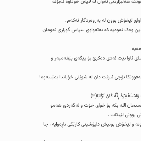
نکە هەڵبژاردنی ئەوان لە لایەن خوداوە نەبۆتە
وای لێخۆش بوون لە پەروەردگار ئەکەم .
بەین وەک ئەوەیە کە بەتەواوی سپاس گوزاری ئەومان
ەیە .
ی ئاوا بێت ئەدی دەکرێ بۆ پێگەی پێغەمبەر و
کارە لە پێشترەکەی ئەنجام نەداوە { عَفَا اللَّهُ عَنْكَ لِمَ أَذِنْتَ لَهُمْ} التوبە ٤٣. واتە خودا عەفووتکا بۆچی ئیزنت دان لە شوێنی خۆیاندا بمێننەوە !
داوە سبحان اللە بکە بۆ خوای خۆت و لەگەردی هەمو
 بوونی لێبکات .
ە و لێخۆش بونیش داپۆشینی کارێکی ناڕەوایە ، جا