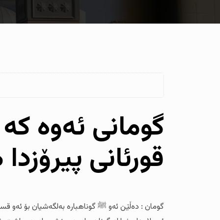
گومانی ئەوە کە
قورئانی پیرۆزدا 