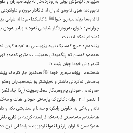
سێیەم : لێخۆش بونی پەروەردەگار لە پێغەمبەران و داواک
نەبووەتە هۆی ئەوەی ئەوان لە ئاگادار بوون و داواکردن
ئا ئەوەتا پێغەمبەری خوا ﷺ لا کاتێکدا خودا لە تاوانی
چوارەم : خوای پەروەردگار شایەنی ئەوەیە زیاتر لەوەی
ئەنجام نەگەیاندبێت .
پێنجەم : هیچ کەسێک نییە پێویستی بە تەوبە کردن نە
هەممو کەسێ کە پێگەیەکی هەبێت ، دەکرێ کەموو کورییە
نێردراوانی خودا چۆن بێت ؟!
بەمەش نەکردنی باشتر و لەپێشتر بۆ پێغەمبەران وەکو گو
حەوتەم : خودای پەروەردگار دەفەرموێت { إِذَا جَاءَ نَصْرُ اللَّهِ وَالْفَتْحُ(۱) وَرَأَيْتَ النَّاسَ يَدْخُلُونَ فِي دِينِ اللَّهِ أَفْوَاجًا(۲) فَسَبِّحْ بِحَمْدِ رَبِّكَ وَاسْتَ
} النصر ١_٣ . واتە : کاتێ کە یارمەتی خودای 
ناتەواویەکی بە خاوێن رابگرە و سەنا و ستایشی بکە و د
هەشتەم مەبەستی ئایەتەکە ئاراستە کردنە بۆ کاری باش 
هەرکەسێ لاتاوان پارێزرا ئەوا ئارەزووە خراپەکانی فڕێ دە