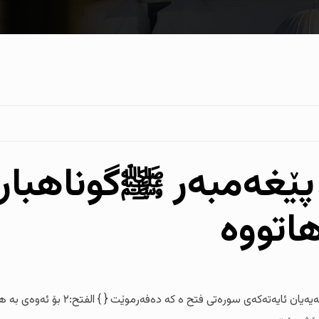
 پێغەمبەر ﷺگوناهبار
هاتووە
گومان : دەڵێن ئەو ﷺ گوناهبارە بەلگەشیا