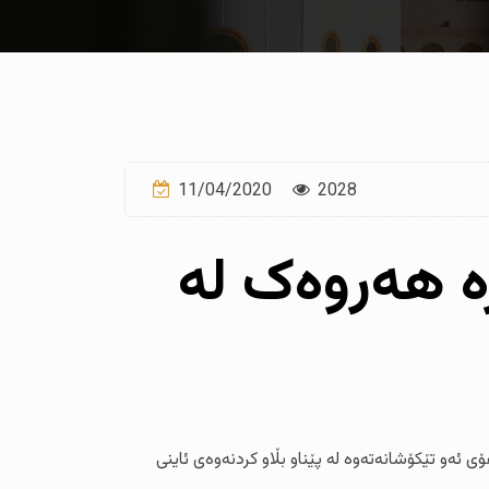
11/04/2020
2028
ە هەروەک لە
ن بۆ ئەو قسەیەیان ئایەتەکەی سورەتی فتح ە کە دەفەرموێت { } الفتح:٢ بۆ ئەوەی بە هۆی ئەو تێکۆشانەتەوە لە پێناو بڵاو کردنەوەی ئاینی