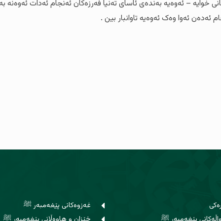
انی خوایە – ئەوەیە بەندەی ئاسای تەنیا فەرزەکان ئەنجام ئەدات ئەوەنە بەس
 ئەدەن ئەوا وەک ئەوەیە تاوانبار بین .
ەکی
غەزوەکانی پێغەمبەر ﷺ
ڵەکانی پێغەمبەر ﷺ
خێزان و هاوه‌ڵانی پێغەمبەر ﷺ