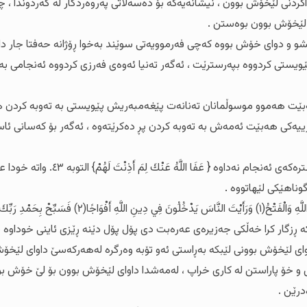
ردنی لێخۆش بوون ، نیشانەیەکە بۆ دەسەڵاتی پەروەردگار لە گەردوندا ، چو
ی لێخۆش بوون بوەستن .
 پێشو و دوای خۆش بووە کەچی فەرموویەتی سوێند بەخوا ڕۆژانە حەفتا جار دا
 پێویستی کردووە بپەرسترێت ، ئەگەر تەنیا ئەوەی فەرزی کردووە ئەنجامی 
بێت هەموو موسوڵمانان تەنانەت پێغەمبەریش پێویستی بە تەوبە کردن ه
کی هەبێت ئەمەش بە تەوبە کردن پڕ دەکرێتەوە ، ئەگەر بۆ کەسانی ئاسا
شەشەم : پێغەمبەری خودا ﷺ هەندێ جار 
ناهێکی لێهاتووە .
غْفِرْهُ إِنَّهُ كَانَ تَوَّابًا(۳)
هات و مەککە ڕزگار کرا خەڵکی جەزیرەی عەرەبت دی پۆل پۆل دێنە ڕێزی ئاینی خو
اوای لێخۆش بوونی لێبکە بەڕاستی ئەو تۆبە وەرگرە لەهەرکەسێ داوای لێخۆش
و خۆ پاراستن لە کاری خراپ ، لەمەشدا داوای لێخۆش بوون بۆ لێ خۆش بون
درێن .