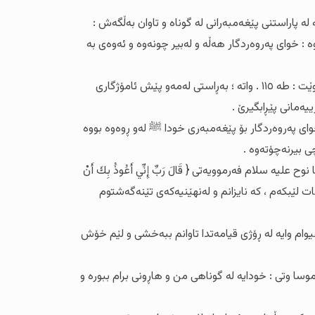
لە پاراستنی پێغەمبەرانی لە گوناه و تاوان بەڵگەش :
: خوای پەروەردگار هەڵە و لەبیر چونەوە و ئەوەی بە
لە کاتێکدا پێغەمبەری خوا ﷺ ئەو مافانەی پێنەدراوە هەروەک چۆن ئادەمیش علیە سلام پێی نەدراوە ، خوای پەروەردگار دەفەرموێت : طە ١١٥ . واتە ؛ بەڕاستی لەمەو پێش ئامۆژگاری
یەمانی پێڕابگیرێ .
وای پەروەردگار بۆ پێغەمبەری خودا ﷺ لەو ڕوەوە بووە
ی بیرنەچۆتەوە .
سلام فەرموویەتی { قَالَ رَبِّ إِنِّي أَعُوذُ بِكَ أَنْ
٤٧ واتە : خودایە پەنا ئەگرم بە تۆ لەوەی داوای شتی وەهات لێبکەم ، کە نایزانم و لەنهێنیەکەی تێنەگەشتوم
ِرَ لِي خَطِيئَتِي يَوْمَ الدِّين} الشعراء ٨٢ . واتە : ئەو خودایەیشە ، کە هیوام وایە لە ڕۆژی قیامەتدا تاوانم ببەخشی و لێم خۆش
ت { قَالَ رَبِّ اغْفِرْ لِي وَلأَخِي وَأَدْخِلْنَا فِي رَحْمَتِكَ وَأَنتَ أَرْحَمُ الرَّاحِمِينَ } الاعراف : ١٥١ . واتە جا موسا وتی : خودایە لە گوناهی من و هاڕونی برام ببورە و