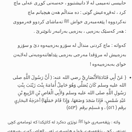
حابیسی تەمیمى لە لا دانیشتبوو ، حەسەنى کوڕى عەلى ماچ
کرد ، ئەقڕەعیش گوتى : دە منداڵم هەن هیچیانم ماچ
نەکردووە ! پێغەمبەرى خواش
ﷺ
تەماشاى کردوو فەرمووى
: هەر کەسێک بەزەیی ، بەزەیی بەرانبەر نانوێنرێ .
کەواتە : ماچ کردنى منداڵ لە سۆزو بەزەییەوە دێ و سۆزو
بەزەییش لە مرۆڤدا مەرجى بەزەیی پێداهاتنەوەیەتى لەلایەن
خواى بەبەزەییەوە !
{ عَنْ أَبِي قَتَادَةَ
الأَنْصَارِيِّ رضي الله عنه: ( أَنَّ رَسُولَ اللَّهِ صلى
الله عليه وسلم كَانَ يُصَلِّي وَهُوَ حَامِلٌ أُمَامَةَ بِنْتَ زَيْنَبَ بِنْتِ
رَسُولِ اللَّهِ صلى الله عليه وسلم وَلأَبِي الْعَاصِ بْنِ الرَّبِيعِ بْنِ
} أخرَجَهُ البخاري
عَبْدِ شَمْسٍ، فَإِذَا سَجَدَ وَضَعَهَا، وَإِذَا قَامَ حَمَلَهَا
برقم ( ٥١٦) ، و مَسلِم برقم (٥٤٣)
واتە : پێغەمبەرى خوا
نوێژى دەکرد
لە کاتێکدا کە ئومامەى کچى
ﷺ
زەینەبى کچى
پێغەمبەرى خوا و هاوسەرى ئەبى العاص کوڕى ڕەبیعەى