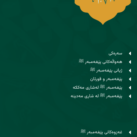
سەرەکی
هەواڵەکانی پێغەمبەر ﷺ
ژیانی پێغەمبەر ﷺ
پێغەمبەر و قورئان
پێغەمبەر ﷺ لەشاری مەککە
پێغەمبەر ﷺ لە شاری مەدینە
غەزوەکانی پێغەمبەر ﷺ