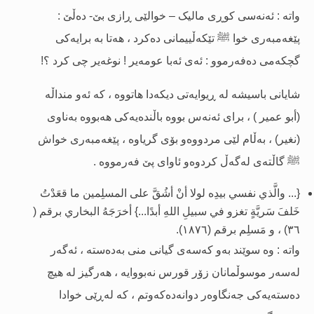
واتە : ئەنەسى کوڕى مالیک – خوالێی ڕازى بێ- دەڵێ :
پێغەمبەرى خوا
ﷺ
تێکەڵییمانى دەکرد ، هەتا بە برایەکى
گچکەمى دەفەرموو : ئەى ئەبا عومەیر ! نوغەیر چى کرد ؟!
شایانى باسیشە لە ڕیوایەتى دیکەدا هاتووە ، کە ئەو منداڵە
(أبو عمیر ) ، براى ئەنەس بووە باڵندەیەکى هەبووە بەناوى
(نغیر) ، بەڵام لێی مردووەو بۆى گریاوە ، پێغەمبەرى خواش
ﷺ
گاڵتەى لەگەڵ کردوەو ئاواى پێ فەرمووە .
{... والَّذي نفسي بيدِه لولا أنْ أشُقَّ على المسلِمين ما قعَدْتُ
خَلفَ سَريَّةٍ تغزو في سبيلِ اللهِ أبدًا...} أخرَجَهُ البخاري برقم (
٣٦) ، و مَسلِم برقم (١٨٧٦).
واتە : وە سوێند بەو کەسەى گیانى منى بەدەستە ، ئەگەر
لەسەر موسوڵمانان زۆر قورس نەبووایە ، هەرگیز لە هیچ
دەستەیەکى جەنگاوەر دوانەدەکەوتم ، کە لەڕێی خوادا