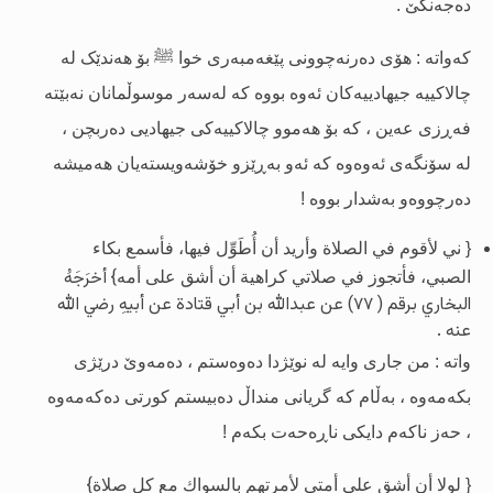
دەجەنگێ .
کەواتە : هۆى دەرنەچوونى
پێغەمبەرى خوا
ﷺ
بۆ هەندێک لە
چالاکییە جیهادییەکان ئەوە بووە کە لەسەر موسوڵمانان نەبێتە
فەڕزى عەین ، کە بۆ هەموو چالاکییەکى جیهادیی دەربچن ،
لە سۆنگەى ئەوەوە کە ئەو بەڕێزو خۆشەویستەیان هەمیشە
دەرچووەو بەشدار بووە !
{ ني لأقوم في الصلاة وأريد أن أُطَوِّل فيها، فأسمع بكاء
} أخرَجَهُ
الصبي، فأتجوز في صلاتي كراهية أن أشق على أمه
البخاري برقم ( ٧٧) عن عبدالله بن أبي قتادة عن أبيهِ رضي الله
عنه .
واتە : من جارى وایە لە نوێژدا دەوەستم ، دەمەوێ درێژى
بکەمەوە ، بەڵام کە گریانى منداڵ دەبیستم کورتى دەکەمەوە
، حەز ناکەم دایکى ناڕەحەت بکەم !
}
{ لولا أن أشق على أمتي لأمرتهم بالسواك مع كل صلاة