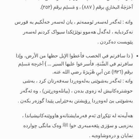
أخرَجَهُ البخاري برقم ( ٨٨٧) ، و مَسلِم برقم (٢٥٢).
واتە : ئەگەر لەسەر ئوممەتم ، یان لەسەر خەڵکیم بە قورس
نەکردبایە ، لەگەڵ هەموو نوێژێکدا سیواک کردنم لەسەر
پێویست دەکردن .
{ ذا سافرتم في الخصب فأعطوا الإبل حظها من الأرض، وإذا
... } أخرجه مَسلِم
سافرتم في السَّنةِ، فأسرعوا عليها السير
برقم (١٩٢٦) عن أبي هُر
َيرَةَ رضي الله عنه.
واتە : ئەگەر بەشوێنى بەلەوەڕدا سەفەرتان کرد ، بەشى
حوشترەکانیش لە زەوى بدەن ، (بیانلەوەڕێنن) ، وە ئەگەر
بەشوێنى بێ لەوەڕدا ڕۆیشتن بەخێرایی پێیدا گوزەر بکەن .
هەڵبەتە لە تێکڕای ئەم فەرمایشتانەو هاووێنەکانیشیاندا ،
بەزەیی و سۆزى
پێغەمبەرى خوا
ﷺ
وەک مانگى چواردە
نمایان و درەوشاوەیە .