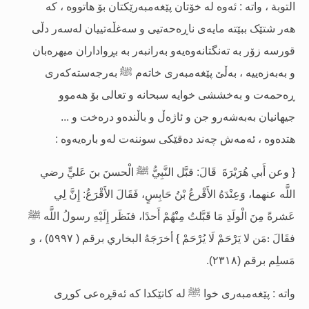
التوبة ، واتە : ئەوە لە خۆتان پێغەمبەرێکتان بۆ هاتووە ، کە
هەر شتێک ببێتە مایەی ن
اڕەحەتیی و سەغڵەتییان لەسەر دڵی
قورسە زۆر بە تەنگتانەوەیەو بەرانبەر بە بڕواداران میهرەبان
و بەبەزەییە ، بەڵێ
پێغەمبەری خاتەم
ﷺ
بەرجەستەکەرى
ڕەحمەت و بەخششى خوایە سبحانه و تعالى بۆ هەموو
جیهانیان بەبەشەرو جن و ئاژەڵ و باڵندەو درەخت و ...
هتدەوە ، ئەمەش چەند دەقێ
کى سوننەت لەو بارەیەوە :
{ وعن أَبي هُرَيْرَةَ
قَالَ: قبَّل النَّبِيُّ
ﷺ
الْحسنَ بنَ عَليٍّ رضي
اللَّه عنهما، وَعِنْدَهُ الأَقْرعُ بْنُ حَابِسٍ، فَقَالَ الأَقْرَعُ: إِنَّ لِي
عَشرةً مِنَ الْولَدِ مَا قَبَّلتُ مِنْهُمْ أَحدًا، فنَظَر إِلَيْهِ رسولُ اللَّه
ﷺ
:
فقَالَ
مَن لا يَرْحَمْ لَا يُرْحَمْ } أخرَجَهُ البخاري برقم ( ٥٩٩٧) ، و
مَسلِم برقم (٢٣١٨).
واتە : پێغەمبەرى خوا
ﷺ
لە کاتێکدا کە ئەقڕەعى کوڕى