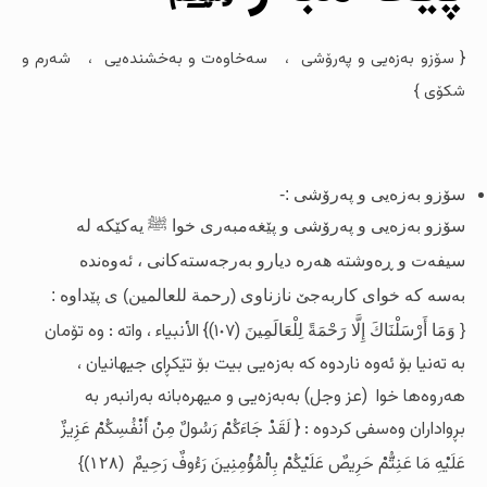
{
سۆزو بەزەیی و پەرۆشی ،
سەخاوەت و بەخشندەیی ، شەرم و
شکۆى }
سۆزو بەزەیی و پەرۆشی :-
سۆزو بەزەیی و
پەرۆشى و پێغەمبەرى خوا
ﷺ
یەکێکە لە
سیفەت و ڕەوشتە هەرە دیارو بەرجەستەکانی ، ئەوەندە
بەسە کە خواى کاربەجێ نازناوى (رحمة للعالمين) ى پێداوە :
(١٠٧)} الأنبیاء ، واتە : وە تۆمان
{ وَمَا أَرْسَلْنَاكَ إِلَّا رَحْمَةً لِلْعَالَمِينَ
بە تەنیا بۆ ئەوە ناردوە کە بەزەیی بیت بۆ تێکڕای جیهانیان ،
هەروەها خوا
(عز وجل) بەبەزەیی و میهرەبانە بەرانبەر بە
بڕواداران وەسفى کردوە : { لَقَدْ جَاءَكُمْ رَسُولٌ مِنْ أَنْفُسِكُمْ عَزِيزٌ
عَلَيْهِ مَا عَنِتُّمْ حَرِيصٌ عَلَيْكُمْ بِالْمُؤْمِنِينَ رَءُوفٌ رَحِيمٌ
(١٢٨)}