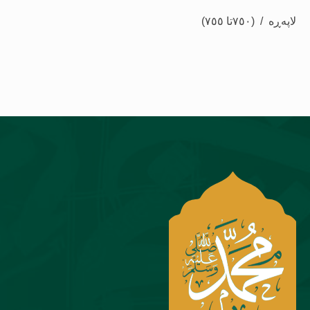
لاپەڕە
/ (٧٥٠
تا ٧٥٥)