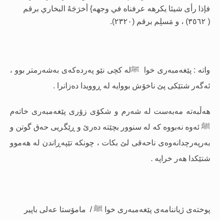
فإذا رأى شيئا يكرهه عرفناه في وجهه
} أخرَجَهُ البخاري برقم
( ٣٥٦٢) ، و مَسلِم برقم (٢٣٢٠).
واتە : پێغەمبەرى خوا
لە کچى نێو پەردەکەى بەشەرمتر بوو ،
ﷺ
ئەگەر شتێکى پێ ناخۆش بووایە لە ڕوویدا دەزانرا .
هەڵبەتە مەبەست لە شەرم و شکۆى زۆرى پێغەمبەرى خاتەم
ﷺ
ئەوە نەبووە کە لە سنوور بچێتە دەرێ و ڕێگریی حەق گوتن و
بەرپەرچدانەوەى ناحەقى لێ بکات ، چونکە تێپەڕاندن لە هەموو
شتێکدا هەر خراپە .
پوختەى ژیاننامەى پێغەمبەرى خوا
ﷺ
/ مامۆستا عەلى باپیر