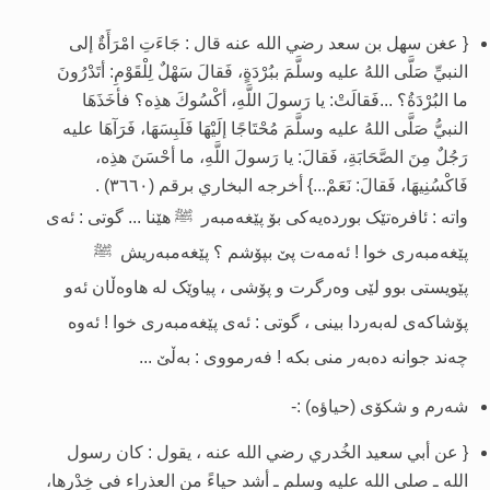
{ عغن سهل بن سعد رضي الله عنه قال : جَاءَتِ امْرَأَةٌ إلى
النبيِّ صَلَّى اللهُ عليه وسلَّمَ ببُرْدَةٍ، فَقالَ سَهْلٌ لِلْقَوْمِ: أتَدْرُونَ
ما البُرْدَةُ؟ ...فَقالَتْ: يا رَسولَ اللَّهِ، أكْسُوكَ هذِه؟ فأخَذَهَا
النبيُّ صَلَّى اللهُ عليه وسلَّمَ مُحْتَاجًا إلَيْهَا فَلَبِسَهَا، فَرَآهَا عليه
رَجُلٌ مِنَ الصَّحَابَةِ، فَقالَ: يا رَسولَ اللَّهِ، ما أحْسَنَ هذِه،
فَاكْسُنِيهَا، فَقالَ: نَعَمْ
...} أخرجه البخاري برقم (٣٦٦٠) .
واتە : ئافرەتێک بوردەیەکى بۆ پێغەمبەر
هێنا ... گوتى : ئەى
ﷺ
پێغەمبەرى خوا ! ئەمەت پێ بپۆشم ؟ پێغەمبەريش
ﷺ
پێویستى بوو لێی وەرگرت و پۆشى ، پیاوێک لە هاوەڵان ئەو
پۆشاکەى لەبەردا بینى ، گوتى : ئەى پێغەمبەرى خوا ! ئەوە
چەند جوانە دەبەر منى بکە ! فەرمووى : بەڵێ ...
شەرم و شکۆى (حیاؤه) :-
{ عن أ
بي سعيد الخُدري رضي الله عنه ، يقول : كان رسول
الله ـ صلى الله عليه وسلم ـ أشد حياءً من العذراء في خِدْرها
،