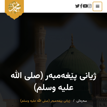
ژیانی پێغەمبەر (صلی الله
علیه وسلم)
سەرەکی
ژیانی پێغەمبەر (صلی الله علیه وسلم)