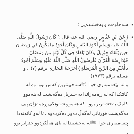
سەخاوەت و بەخشندەیی :
{ عَنْ ابْنِ عَبَّاسٍ رضي الله عنه قال : َ كَانَ رَسُولُ اللَّهِ صَلَّى
اللَّهُ عَلَيْهِ وَسَلَّمَ أَجْوَدَ النَّاسِ وَكَانَ أَجْوَدُ مَا يَكُونُ فِي رَمَضَانَ
حِينَ يَلْقَاهُ جِبْرِيلُ وَكَانَ يَلْقَاهُ فِي كُلِّ لَيْلَةٍ مِنْ رَمَضَانَ
فَيُدَارِسُهُ الْقُرْآنَ فَلَرَسُولُ اللَّهِ صَلَّى اللَّهُ عَلَيْهِ وَسَلَّمَ أَجْوَدُ
بِالْخَيْرِ مِنْ الرِّيحِ الْمُرْسَلَةِ
}
أخرَجَهُ البخاري برقم (٧) ، و
مَسلِم برقم (١٧٧٣).
واتە:
پێغەمبەرى خوا
سەخييتترین کەس بوو، وە لە
ﷺ
کاتێکدا کە لە ڕەمەزاندا بە جیبریل دەگەیشت لە هەموو
کاتیک بەخشەرتر بوو ، کە هەموو شەوێکى ڕەمەزان پیی
دەگەیشت قورئانى لەگەڵ دەور دەکردەوە ، ئا لەو کاتەنەدا
پێغەمبەرى خوا
لە بەخشیندا لە باى هەڵکردوو خێراتر بوو
ﷺ
.