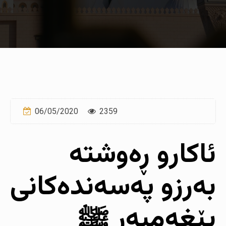
06/05/2020
2359
ئاکارو ڕەوشتە
بەرزو پەسەندەکانى
پێغەمبەر ﷺ