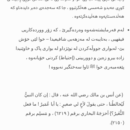
کوڕى عەبدو شەمسى هەڵگرتبوو ، جا کە سەجدەى دەبر دایدەناو کە
هەڵدەستایەوە هەڵیدەگرتەوە .
لەم فەرمایشتەشەوە وەردەگیرێ ، کە زۆر ووردەکاریی
فیقهیی ، بەتایبەت لە مەزهەبى شافیعیدا – خوا لێی خۆش
بێ- لەبوارى جووڵەکردن لە نوێژداو لە بوارى پاک و خاوێنیدا
زادە بیرو زەین و دووربینى (إحتیاط) کردنى خۆیانەوە ،
پێغەمبەرى خوا
ﷺ
ئاوا سەختگیر نەبووە !
{عن أنس بن مالك رضي الله عنه ، قال : إن كان النبيُّ
لَيُخالطُنا ، حتى يقولَ لأخٍ لي صغيرٍ : يا أبا عُمَيرُ ! ما فعل
النُّغَيرُ؟} أخرَجَهُ البخاري برقم ( ٦٢١٩) ، و مَسلِم برقم
(٢١٥٠).