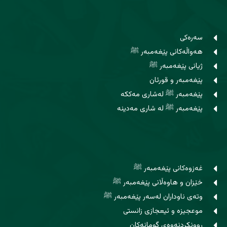
سەرەکی
هەواڵەکانی پێغەمبەر ﷺ
ژیانی پێغەمبەر ﷺ
پێغەمبەر و قورئان
پێغەمبەر ﷺ لەشاری مەککە
پێغەمبەر ﷺ لە شاری مەدینە
غەزوەکانی پێغەمبەر ﷺ
خێزان و هاوه‌ڵانی پێغەمبەر ﷺ
وتەی ناوداران لەسەر پێغەمبەر ﷺ
موعجیزە و ئیعجازی زانستی
روونکردنەوەی گومانەکان