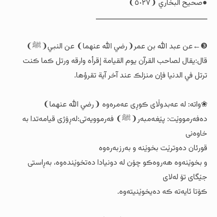
●صحيح البخاري ❨٥٠٢٧❩
ــــــــــــــــــــــــــــــــــــــــــــــ
❸←عن عبد الله بن عمر❨رضي الله عنهما❩ عن النبي❨ﷺ❩
قال:یقال لصاحب القرآن یوم القیامة إقرأه وارقه ورتل ڪما ڪنت
ترتل في الدنيا فإن منزلڪ عند آخر آية تقرؤها.
❀واتە: لە عەبدوڵای ڪوڕی عەمرەوە ❨رضي الله عنهما❩
دەفەرمووێت: پێغەمبەر❨ﷺ❩ فەرموویەتی:لەڕۆژی قیامەتدا بە
خاوەنی
قورئان دەوترێت بخوێنە و بەرزبەرەوە
و بخوێنەوە هەروەڪو چۆن لە دونیادا دەتخوێندەوە، بەڕاستی
جێگای تۆ لەلای
ڪۆتا ئایەتە ڪە دەیخوێنیتەوە.