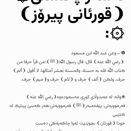
❨قورئانی پیرۆز❩
۞:
❶←وعن عبد الله ابن مسعود
❨رضي الله عنه❩ قال: قال رسول الله❨ﷺ❩:من قرأ حرفا من
ڪتاب الله فلە بە حسنة، والحسنة بعشر أمثالها، لا أقول ❨ألم❩
حرف، ولڪن ❨ألف❩ حرف و ❨لام❩ حرف و❨ميم❩ حرف.
❀واتە: لە عەبدوڵای کوڕی مەسعودەوە❨رضي الله عنه❩
فەرموویەتی: پێغەمبەر❨ﷺ❩ فەرموویەتی:هەر ڪەسێ پیتێڪ لە
ڪتێبی
خودا ❨قورئان❩ بخوێنێت ئەوا چاڪەیەڪی دەست