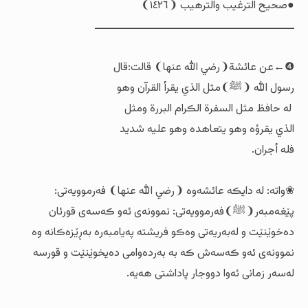
●صحيح الترغیب والترهیب ❨١٤٢٦❩
ــــــــــــــــــــــــــــــــــــــــــــــــــــــــــ
❹←عن عائشة❨رضي الله عنها❩ قالت:قال
رسول الله ❨ﷺ❩مثل الذي یقرأ القرآن وهو
لە حافظ مثل السفرة الڪرام البررة ومثل
الذي یقرؤه وهو یتعاهدە وهو علیە شدید
فلە أجران.
❀واتە: لە دایڪە عائشەوە ❨رضي الله عنها❩ فەرموویەتی:
پێغەمبەر❨ﷺ❩فەرموویەتی: نموونەی ئەو ڪەسەی قورئان
دەخوێنێت و لەبەریەتی وەڪو فریشتە پەیامبەرە بەڕێزەڪانە وە
نموونەی ئەو ڪەسەش ڪە بە بەردەوامی دەیخوێنێت و قورسە
لەسەر زمانی ئەوا دووجار پاداشتی هەیە.