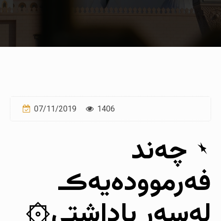
07/11/2019
1406
٭ چەند
فەرموودەیەڪـ
لەسەر پاداشتی۞