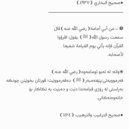
●صحيح البخاري ❨٤٩٣٧❩
ــــــــــــــــــــــــــــــــــــــــــــــــــــ
❺←عن أبي أمامة❨رضي الله عنه❩قال
سمعت رسول الله❨ﷺ❩ یقول: اقرؤوا
القرآن فإنه يأتي يوم القيامة شفيعا
لأصحابه.
❀واتە: لە ئەبو ئومامەوە❨رضي الله عنه❩
فەرموویەتی:پێغەمبەر❨ﷺ❩ دەفەرمووێت: قورئان بخوێنن چونڪە
بەڕاستی لە ڕۆژی قیامەتدا دێت و دەبێت بە تڪاڪار بۆ
خانەوەنەڪانی.
●صحيح الترغیب والترهیب ❨١٤٢٤❩