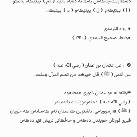
دەڪەوێت،چاڪەش یەڪ بە دەیە، ناڵێم ❨الم❩ پیتێڪە، بەڵڪو
❨ا❩ پیتێڪەو ❨ل❩ پیتێڪەو ❨م❩ پیتێڪە.
● رواە الترمذي
●وانظر صحيح الترمذي ❨٢٩١٠❩
ـــــــــــــــــــــــــــــــــــــــــــــــــــــــ
❷←عن عثمان بن عفان❨رضي الله عنه❩
عن النبي❨ﷺ❩ قال:خیرڪم من تعلم القرآن وعلمە.
❀واتە: لە عوسمانی ڪوڕی عەفانەوە
❨رضي الله عنە❩ دەفەرمووێت:پێغەمبەر
❨ﷺ❩ فەرموویەتی: باشترین ڪەستان ئەو ڪەسانەن ڪە خۆیان
فێری قورئان خوێندن دەڪەن و خەڵڪانی تریش فێر دەڪەن.