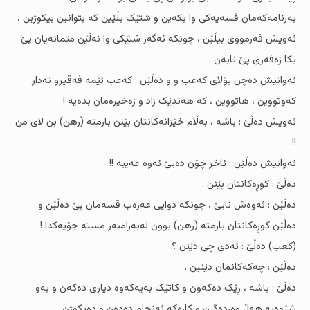
بەرنامەکەمان قسەیەکى وا بکەین و شتێک بڵێین کە بتوانین بیکوژین ،
ئەویش فەرمووى بیڵێن ، چونکە ئەگەر شتێکى وا نەڵێن متمانەیان پێ
بکا زەفەرى پێ نابەن .
ئەوانیش دەچن بۆلاى کەعب و و دەڵێن : کەعب ئێمە فەقیرو نەدار
کەوتووین ، هاتووین ، کە هەندێک زاد و زەخیرەمان بدەیە !
ئەویش دەڵێ : باشە ، بەڵام خێزانەکانتان بێنن بارمتە (رهن) بن لاى من
!!
ئەوانیش دەڵێن : ئاخر چۆن دەبێ ئەوە عەیبە !!
دەڵێ : کوڕەکانتان بێنن .
دەڵێن : ئەوەش نابێ ، چونکە دوایی عەرەب قسەمان پێ دەڵێن و
دەڵێن کوڕەکانتان بارمتە (رهن) بوون لەبەرامبەر مستە جۆیەکدا !
(کعب) دەڵێ : ئەدى چى دێنن ؟
دەڵێن : چەکەکانمان دێنین .
دەڵێ : باشە ، ڕێک دەکەون و کاتێک بەیەکەوە دیارى دەکەن و بەو
شێوەیە هەڵ وەردەگرن و کارەکە ئەنجام دەدەن و دەیکوژن .