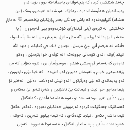
چەند شتێکیان کرد ، کە پێچەوانەى پەیمانەکە بوو ، بۆیە ئەو
پەیمانەیان هەڵوەشاندەوە ، یەکێک لەو شتانە ئەوەبوو وەک (ابن
هشام) گێڕاویەتەوە کە پاش جەنگى بەدر ڕۆژێکیان پێغەمبەر ﷺ لە بازاڕ
خەڵکێکى لە تیرەى (بنى قینقاع)ى کۆکردەوەو پیی فەرموون : ( یا
معشر الیهود! احذروا من الله مثل مانزل بقريش من النقمة وأسلِموا ،
فأنكم قد عرفتم أني نبِيٌّ مرسل ، تجدون ذلك في كتابكم و عهد الله
اليكم )واتە : ئەى کۆمەڵی جوولەکە ! لە تۆڵەى خوا بترسێن ، وەکو
ئەوەى کەبەسەر قوڕەیشى هێناو ، موسوڵمان بن ، ئێوە دەزانن کە من
پێغەمبەرى خوام و ئەوەش دەبینن لەو کتێبەدا ، کە خوا بۆى ناردوون ،
ئەو پەیمانەى کە لێی وەرگرتون ! ئەوانیش لەوەڵامدا دەڵێن : نەخێر تۆ
پێغەمبەرى خوا نیت و ئیمانت پێ ناهێنین و هەڕەشەى لێ دەکەن و
پێی دەڵێن ئەى موحەممەد تۆ بەوە هەلمەخەڵەتێ ، کەلەگەڵ
کەسانێک جەنگێکت کردوە ئەزموونى جەنگیان نەبووە ، ئەگەر لەگەڵ
ئێمەدا شەڕ بکەى ، ئینجا تێدەگەى ، کە ئێمە پیاوى شەڕین ، کەواتە :
هەرچەندە بەڵێن و پەیمانیان لەگەڵ پێغەمبەردا هەبووە ، کەچى