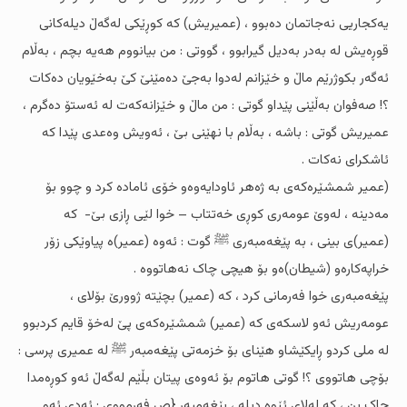
یەکجاریی نەجاتمان دەبوو ، (عمیریش) کە کوڕێکى لەگەڵ دیلەکانى
قوڕەیش لە بەدر بەدیل گیرابوو ، گووتى : من بیانووم هەیە بچم ، بەڵام
ئەگەر بکوژرێم ماڵ و خێزانم لەدوا بەجێ دەمێنێ کێ بەخێویان دەکات
؟! صەفوان بەڵێنى پێداو گوتى : من ماڵ و خێزانەکەت لە ئەستۆ دەگرم ،
عمیریش گوتى : باشە ، بەڵام با نهێنى بێ ، ئەویش وەعدى پێدا کە
ئاشکراى نەکات .
(عمیر شمشێرەکەى بە ژەهر ئاودایەوەو خۆى ئامادە کرد و چوو بۆ
مەدینە ، لەوێ عومەرى کوڕى خەتتاب – خوا لێی ڕازى بێ- کە
(عمیر)ى بینى ، بە پێغەمبەرى ﷺ گوت : ئەوە (عمیر)ە پیاوێکى زۆر
خراپەکارەو (شیطان)ەو بۆ هیچى چاک نەهاتووە .
پێغەمبەرى خوا فەرمانى کرد ، کە (عمیر) بچێتە ژوورێ بۆلاى ،
عومەریش ئەو لاسکەى کە (عمیر) شمشێرەکەى پێ لەخۆ قایم کردبوو
لە ملى کردو ڕایکێشاو هێناى بۆ خزمەتى پێغەمبەر ﷺ لە عمیرى پرسی :
بۆچى هاتووى ؟! گوتى هاتوم بۆ ئەوەى پیتان بڵێم لەگەڵ ئەو کوڕەمدا
چاک بن ، کە لەلاى ئێوە دیلە ، پێغەمبەر {ص فەرمووى : ئەدى ئەو