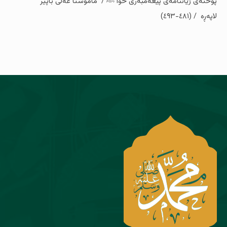
پوختەى ژیاننامەى پێغەمبەرى خوا ﷺ / مامۆستا عەلى باپیر
لاپەڕە / (٤٨١-٤٩٣)