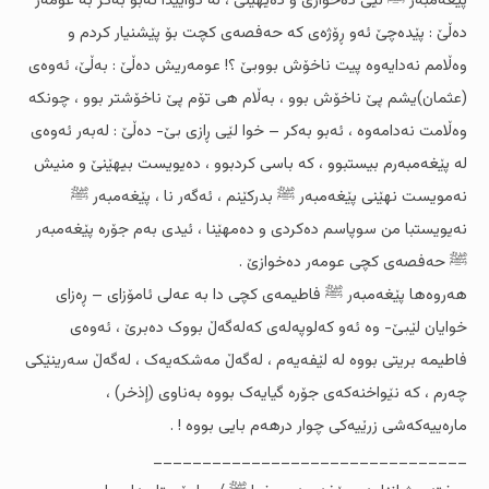
پێغەمبەر ﷺ لیی دەخوازێ و دەیهێنێ ، لە دواییدا ئەبو بەکر بە عومەر
دەڵێ : پێدەچێ ئەو ڕۆژەى کە حەفصەى کچت بۆ پێشنیار کردم و
وەڵامم نەدایەوە پیت ناخۆش بووبێ ؟! عومەریش دەڵێ : بەڵێ، ئەوەى
(عثمان)یشم پێ ناخۆش بوو ، بەڵام هی تۆم پێ ناخۆشتر بوو ، چونکە
وەڵامت نەدامەوە ، ئەبو بەکر – خوا لێی ڕازى بێ- دەڵێ : لەبەر ئەوەى
لە پێغەمبەرم بیستبوو ، کە باسى کردبوو ، دەیویست بیهێنێ و منیش
نەمویست نهێنى پێغەمبەر ﷺ بدرکێنم ، ئەگەر نا ، پێغەمبەر ﷺ
نەیویستبا من سوپاسم دەکردى و دەمهێنا ، ئیدى بەم جۆرە پێغەمبەر
ﷺ حەفصەى کچى عومەر دەخوازێ .
هەروەها پێغەمبەر ﷺ فاطیمەى کچى دا بە عەلى ئامۆزاى – ڕەزاى
خوایان لێبێ- وە ئەو کەلوپەلەى کەلەگەڵ بووک دەبرێ ، ئەوەى
فاطیمە بریتی بووە لە لێفەیەم ، لەگەڵ مەشکەیەک ، لەگەڵ سەرینێکى
چەرم ، کە نێواخنەکەى جۆرە گیایەک بووە بەناوى (إذخر) ،
مارەییەکەشى زرێیەکى چوار درهەم بایی بووە ! .
________________________________