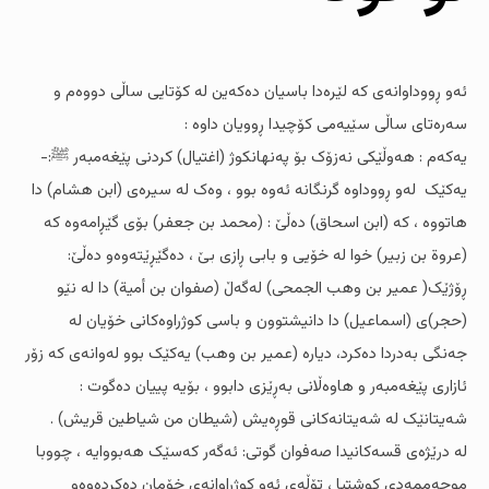
ئەو ڕووداوانەى کە لێرەدا باسیان دەکەین لە کۆتایی ساڵى دووەم و
سەرەتاى ساڵى سێیەمى کۆچیدا ڕوویان داوە :
یەکەم : هەوڵێکى نەزۆک بۆ پەنهانکوژ (اغتیال) کردنى پێغەمبەر ﷺ:-
یەکێک لەو ڕووداوە گرنگانە ئەوە بوو ، وەک لە سیرەى (ابن هشام) دا
هاتووە ، کە (ابن اسحاق) دەڵێ : (محمد بن جعفر) بۆی گێڕامەوە کە
(عروة بن زبیر) خوا لە خۆیی و بابى ڕازى بێ ، دەگێڕێتەوەو دەڵێ:
ڕۆژێک( عمیر بن وهب الجمحی) لەگەڵ (صفوان بن أمیة) دا لە نێو
(حجر)ى (اسماعیل) دا دانیشتوون و باسى کوژراوەکانى خۆیان لە
جەنگى بەدردا دەکرد، دیارە (عمیر بن وهب) یەکێک بوو لەوانەى کە زۆر
ئازارى پێغەمبەر و هاوەڵانى بەڕێزى دابوو ، بۆیە پییان دەگوت :
شەیتانێک لە شەیتانەکانى قوڕەیش (شیطان من شیاطین قریش) .
لە درێژەى قسەکانیدا صەفوان گوتى: ئەگەر کەسێک هەبووایە ، چووبا
موحەممەدى کوشتبا ، تۆڵەى ئەو کوژراوانەى خۆمان دەکردەوەو