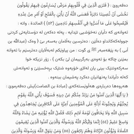
دەفەروێ : { فَتَرَى الَّذِينَ فِي قُلُوبِهِمْ مَرَضٌ يُسَارِعُونَ فِيهِمْ يَقُولُونَ
نَخْشَى أَنْ تُصِيبَنَا دَائِرَةٌ فَعَسَى اللَّهُ أَنْ يَأْتِيَ بِالْفَتْحِ أَوْ أَمْرٍ مِنْ عِنْدِهِ
فَيُصْبِحُوا عَلَى مَا أَسَرُّوا فِي أَنْفُسِهِمْ نَادِمِينَ (٥٢) } المائدة ، واتە :
ئەوانەى کە دڵیان نەخۆشیی تێدایە ، پەلە دەکەن لە دۆستایەتى کردنى
جوولەکەکانداو دەڵێن : دەترسین بەڵامان بەسەر بێ { وەک (عبدالله بن
أبی ) بە پێغەمبەر ﷺ ى گوت : من پیاوێکم لەبەڵایان دەترسێم با ئەوانە
بمێنن چاکە بۆ ئەوەى بەرگرییمان لێ بکەن } ، زۆر نزیکە خوا
سەرکەوتنێک بینی یان لەلاى خۆیەوە شتێک بڕەخسێنێ و ئەوانەش
کەلە دڵیاندا پەنهانیان دەکرد پەشیمان ببنەوە .
هەروەها دەربارەى هەڵوێستەکەى (عبادة بن الصامت)یش دەفەرموێ :
{ يَا أَيُّهَا الَّذِينَ آمَنُوا مَنْ يَرْتَدَّ مِنْكُمْ عَنْ دِينِهِ فَسَوْفَ يَأْتِي اللَّهُ بِقَوْمٍ
يُحِبُّهُمْ وَيُحِبُّونَهُ أَذِلَّةٍ عَلَى الْمُؤْمِنِينَ أَعِزَّةٍ عَلَى الْكَافِرِينَ يُجَاهِدُونَ فِي
سَبِيلِ اللَّهِ وَلَا يَخَافُونَ لَوْمَةَ لَائِمٍ ذَلِكَ فَضْلُ اللَّهِ يُؤْتِيهِ مَنْ يَشَاءُ وَاللَّهُ
وَاسِعٌ عَلِيمٌ (٥٤) إِنَّمَا وَلِيُّكُمُ اللَّهُ وَرَسُولُهُ وَالَّذِينَ آمَنُوا الَّذِينَ يُقِيمُونَ
الصَّلَاةَ وَيُؤْتُونَ الزَّكَاةَ وَهُمْ رَاكِعُونَ (٥٥) وَمَنْ يَتَوَلَّ اللَّهَ وَرَسُولَهُ وَالَّذِينَ