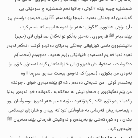
شمشێرە چییە پێتە ؟!گوتى : جاکوا ئەم شمشێرە چ سودێکى پێ
گەیاندین لە جەنگى بەدردا ، ئینجا پێغەمبەر ﷺ پێی فەرموو : ڕاستم پێ
بڵێ بۆچى هاتووى ؟! گوتى : هەر بۆ ئەوە هاتووم کە باسم کرد ،
پێغەمبەر ﷺ فەرمووى : نەخێر بەڵکو تۆ لەگەڵ صەفوان لاى (حجر)
دانیشتبوون باسى کوژراوانى جەنگى بەدرتان دەکردو گوتت : ئەگەر لەبەر
ئەوە نەبا قەرزم لەسەرەو خێزانێکى زۆرم هەیە ، دەچووم (محمد)م
دەکوشت ، صەفوانیش قەرزو ژیانى خێزانەکەتى گرتە ئەستۆى خۆى بۆ
ئەوەى من بکوژى ، (عمیر) کە ئەوەى بیست سەری سوڕما !! وە
یەکسەر گوتى : من شایەتى دەدەم ، کە تۆ پێغەمبەرى خواى ، چونکە
من پێم نەگوتووى و صەفوانیش لە مەککەیە ، کەواتە : خوا ئەوەى بەتۆ
ڕاگەیاندوەو تۆى ئاگادار کردۆتەوە ، بۆیە عمیر هەر لەوێ موسوڵمان بوو
، پێغەمبەریش فەرمانى بە هاوەڵانى کرد کە بیبەن و شارەزاى ئیسلامى
بکەن ، وە کوڕەکەشى بۆ بەربدەن و ئەوانیش فەرمانى پێغەمبەریان ﷺ
جێبەجێ کرد .