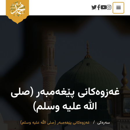
غەزوەکانی پێغەمبەر (صلی
الله علیه وسلم)
سەرەکی
غەزوەکانی پێغەمبەر (صلی الله علیه وسلم)