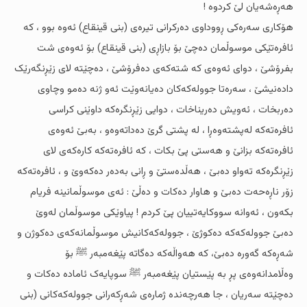
هەڕەشەیان لێ کردوە !
هۆکارى سەرەکى ڕووداوى دەرکرانى تیرەى (بنى قینقاع) ئەوە بوو ، کە
ئافرەتێکى موسوڵمان دەچێ بۆ بازاڕى (بنی قینقاع) بۆ ئەوەى شت
بفرۆشێ ، دواى ئەوەى کە شتەکەى دەفرۆشێ ، دەچێتە لاى زێڕنگەرێک
دادەنیشێ ، سەرەتا جوولەکەکان دەیانەوێت ئەو ژنە دەمو وچاوى
دەربخات ، ئەویش دەریناخات ، دوایی زێڕنگرەکە داوێنى کراسى
ئافرەتەکە لەپشتەوەڕا ، لە پشتى گرێ دەداتەوەو ، بەبێ ئەوەى
ئافرەتەکە بزانێ و هەستى پێ بکات ، کە ئافرەتەکە کارەکەى لاى
زێڕنگرەکە تەواو دەبێ ، هەڵدەستێ و ڕانى بەدەر دەکەوێ و ، ئافرەتەکە
زۆر ناڕەحەت دەبێ و هاوار دەکات و دەڵێ : ئەى موسوڵمانینە فریام
بکەون ، ئەوانە سووکایەتییان پێ کردم ! پیاوێکى موسوڵمان لەوێ
دەبێ جوولەکەکە دەکوژێ ، جوولەکەکانیش موسوڵمانەکەى دەکوژن و
شەڕەکە گەورە دەبێ، کە هەواڵەکە دەگاتە پێغەمبەر ﷺ بۆ
وەڵامدانەوەى پڕ بە پێستیان پێغەمبەر ﷺ سوپایەک ئامادە دەکات و
دەچێتە سەریان ، جا هەرچەندە ژمارەى شەڕکەرانى جوولەکەکانى (بنى