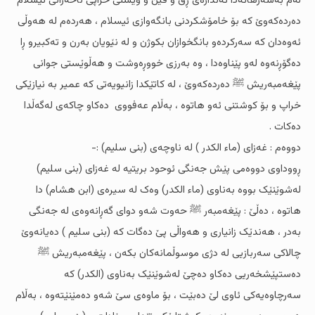
لەم بەسەرهاتەدا ئەندازەى ڕق و قین و ویستى خراپى ناحەزانى ئیسلام
دەردەکەوێ کە بۆ خامۆشکردنى بانگەوازى ئیسلام ، هەردەم لە هەوڵی
ئەوەدان کە سەرکردەو بانگخوازان بکوژن و لە نێویان بەرن و تەکبیرو ڕا
دەگۆڕنەوە لەو پێناوەدا ، وە بەرزى خووڕەوشت و هەڵوێستى جوانى
پێغەمبەریش ﷺ دەردەکەوێ ، لە کاتێکدا زانیویەتى کە عمیر بە نیازێکى
خراپ و بۆ کوشتنى ئەو هاتوە ، بەڵام عەفووى دەکاو چاکەى لەگەڵدا
دەکات .
دووەم : غەزاى (ماء الکدر ) لە ناوچەى (بنی سلیم) :-
ڕووداوى دووەمى پێش جەنگى ئوحود بریتیە لە غەزاى (بنى سلیم)
لەشوێنێک بووە بەناوى (ماء الکدر) وەک لە سیرەى (ابن هشام) دا
هاتوە ، دەڵێ : پێغەمبەر ﷺ حەوت شەو دواى گەڕانەوەى لە جەنگى
بەدر ، هەندێک زانیارى و هەواڵى پێ دەگات کە (بنی سلیم ) دەیانەوێ
چالاکى سەربازیی لە دژى موسوڵمانەکان بکەن ، پێغەمبەریش ﷺ
دەستپێشخەریی دەکاو دەچێ لەشوێنێک بەناوى (الکدر) کە
سەرچاوەیەکى ئاوى لێ دەبێت ، بۆ ماوەى سێ شەو دەمێنێتەوە ، بەڵام