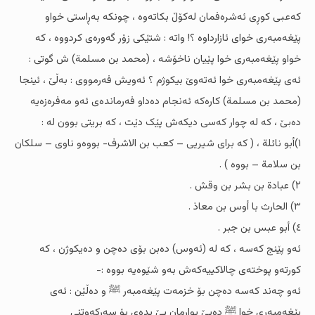
کەعبى کوڕى ئەشرەفمان لەکۆڵ بکاتەوە ، چونکە بەڕاستى خواو
پێغەمبەرى خواى ئازارداوە ؟! واتە : شتێکى زۆر گەورەى کردووە ، کە
خواو پێغەمبەرى خوا پێیان ناخۆشە ، (محمد بن مسلمة) ش گوتى :
ئەى پێغەمبەرى خوا ئەتەوێ بیکوژم ؟ ئەویش فەرمووى : بەڵێ ، ئینجا
(محمد بن مسلمة) کارەکە ئەنجام دەداو فەرماندەى ئەو مەفرەزەیە
دەبێ ، کە لە چوار کەسى دیکەش پێک دێت ، کە بریتی بوون لە :
١)أبو نائلة ، ( کە براى شیریی – کعب بن الاشرف- بووەو ناوى – سلکان
بن سلامة – بووە ) .
٢) عبادة بن بشر بن وقش .
٣) الحارث با أوس بن معاذ .
٤) أبو عبس بن جبر .
ئەو پێنج کەسە ، کە لە (ئەوس) دەبن بۆى دەچن و دەیکوژن ، کە
کورتەو پوختەى چالاکییەکەش بەو شێوەیە بووە :-
ئەو چەند کەسە دەچن بۆ خزمەت پێغەمبەر ﷺ و دەڵێن : ئەى
پێغەمبەرى خوا ﷺ دەبێ بوارمان پێ بدەى بۆ سەرکەوتنى