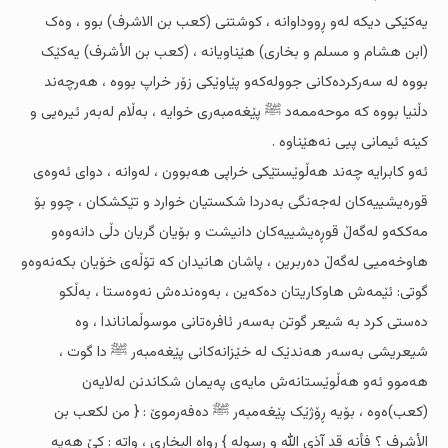
یەکێکى دیکە لەو ڕووداوانە ، کوشتنى (کعب بن الاشرف) بوو ، وەک
(ابن هشام و مسلم و بخاری) هێناویانە ، (کعب بن الأشرف) یەکێک
بووە لە سەرکردەکانى جوولەکەو پێاوێکى زۆر خراپ بووە ، هەرچەند
دڵنیا بووە کە موحەممەد ﷺ پێغەمبەرى خوایە ، بەڵام لەبەر ئیرەیی و
کینە ئیمانى پیی نەهێناوە .
ئەو کابرایە چەند هەڵوێستێکى خراپی هەبوون ، لەوانە ، دوای ئەوەى
قورەیشییەکان لەجەنگى بەدردا شکستیان خوارد و تێکشکان ، چوو بۆ
مەککەو لەگەڵ قوڕەیشییەکان دانیشت و بۆیان گریان دڵی دانەوەو
هاوخەمیی لەگەڵ دەربرین ، پاشان هانیدان کە تۆڵەى خۆیان بکەنەوەو
گوتى: ئێمەش هاوکاریتان دەکەین ، بەوەندەش نەوەستا ، بەڵکو
دەستى کرد بە شیعر گوتن بەسەر ئافرەتانى موسوڵماناندا ، وە
شیعریشى بەسەر هەندێک لە خێزانەکانى پێغەمبەر ﷺ دا گوت ،
هەموو ئەو هەڵوێستانەش مایەى پەیمان شکاندنن لەلایەن
(کعب)ەوە ، بۆیە ڕۆژێک پێغەمبەر ﷺ دەفەرموێ : { من لکعب بن
الأشرف ؟ فأنه قد آذى الله و رسوله } رواه البخارى ، واتە : کێ هەیە