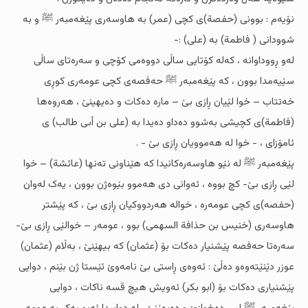
نۆیەم : بوونى (حفصة)ى کچى (عمر) بە هاوسەرى پێغەمبەر ﷺ و بە
شوودانى ( فاطمة) بە (على) :-
لەو ڕووداوانە ، کەلە کۆتایی ساڵى دووەمى کۆچى و سەرەتاى ساڵى
سێیەمدا بوون ، کە پێغەمبەر ﷺ حەفصەى کچى عومەرى کوڕى
خەتتاب – خوا لێیان ڕازى بێ – مارە دەکات و دەیهینێ ، هەروەها
(فاطمة)ى کچیشى بەشوو دەداو دەیدا بە (على بن أبی طالب) ى
ئامۆزاى ، - خوا لە هەموویان ڕازى بێ - .
پێغەمبەر ﷺ لە نێو هاوسەرەکانیدا کە هێناونى تەنها (عائشة) – خوا
لێی ڕازى بێ- کچ بووە ، ئەوانى دى هەموو بێوەژن بوون ، یەک لەوان
(حفصە)ى کچى عومەرە ، خوالە هەردووکیان ڕازى بێ ، کە پێشتر
هاوسەرى (خنیس بن حذافة السهمی) بوو ، عومەر – خوالێی ڕازى بێ-
سەرەتا حەفصە پێشنیار دەکات بۆ (عثمان) کە بیهێنێ ، بەڵام (عثمان)
عوزر دێنێتەوەو دەڵێ : ئەوەى ڕاستى بێ نامەوێ ئێستا ژن بێنم ، دوایی
پێشنیارى دەکات بۆ (ابو بکر) ئەویش هیچ قسە ناکات ، دوایی