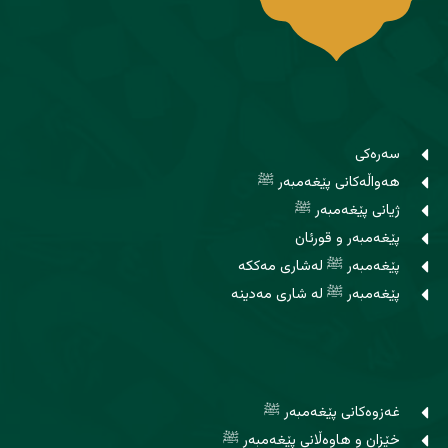
سەرەکی
هەواڵەکانی پێغەمبەر ﷺ
ژیانی پێغەمبەر ﷺ
پێغەمبەر و قورئان
پێغەمبەر ﷺ لەشاری مەککە
پێغەمبەر ﷺ لە شاری مەدینە
غەزوەکانی پێغەمبەر ﷺ
خێزان و هاوه‌ڵانی پێغەمبەر ﷺ