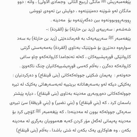
پێغەمبەریش ﷺ مانگى (ربیع الثانى وجمادی الأولى) ، واتە : دوو
مانگان لەو شوێنە دەمێنێتەوە ، دوایش بێ ئەوەى تووشى
ڕووبەڕووبوونەوە ببن دەگەڕێنەوە بۆ مەدینە .
شەشەم : سەرییەى (زید بن حارثة) بۆ (القردة) :-
پێغەمبەر ﷺ سەرییەیەک بە فەرماندەێتى (زید بن حارثة) بە سەد
سوارەوە دەنێرێ بۆ شوێنێک بەناوى (القردة) بەمەبەستى گرتنى
کاروانێکى قوڕەیشییەکان ، کەلە ئەنجامدا کاروانەکەو چاو ساغى
کاروانەکە دەگرن ، بەڵام کەسى قوڕەیشییەکانیان چنگ ناکەوێ .
حەوتەم : پەیمان شکێنى جوولەکەکانى (بنی قینقاع) و دەرکردنیان :
یەکێکى دیکە لەو بەسەرهاتانە بریتییە لەبەسەرهاتى یەکێک لە تیرە
جوولەکەکانى دەوروبەرى مەدینە بەناوى (بنی قینقاع) ، دیارە پێشتر
باسمان کرد ، کە (بني قینقاع) و (بني نضیر) و (بني قریظة) سێ تیرەى
سەرەکى جوولەکە بوون لە مەدینەدا ، کە پێغەمبەر ﷺ کۆچى کرد بۆ
مەدینە پەیمانى لەگەل مۆر کردن کەبە هەموویان بەرگرى لە مەدینە
بکەن ، وە هاوکارى یەک بکەن لە شتى باشدا ، بەڵام (بنی قینقاع)