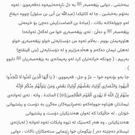
ببەخشى ، دوایی پێغەمبەر ﷺ بە دڵ ناڕەحەتییەوە دەفەرموێ : ئەوە
بەتۆم بەخشین ، جا لە کاتێکدا (عبدالله بن أبی بن سلول) چووە دیفاع
لەو جوولەکانە بکات ، (عبادة بن الصامت)یش دەچێ بۆ خزمەتى
پێغەمبەر ﷺ و دەڵێ : ئەى پێغەمبەرى خوا من لەگەڵ ئەوانەدا
هاوپەیمان بووم ، بەڵام ئەوە من دۆستایەتى خواو پێغەمبەرى خواو
ئەهلى ئیمان دەکەم و هەڵدەبژێرم و لە دۆستایەتى (بنی قینقتع)
بەرییم ، ( چونکە خیانەتیان کرد لەو پەیمانەى بە پێغەمبەریان ﷺ دابوو
) .
جا بەو بۆنەوە خوا – عزّ و جل- فەرمووى : { يَا أَيُّهَا الَّذِينَ آمَنُوا لَا تَتَّخِذُوا
الْيَهُودَ وَالنَّصَارَى أَوْلِيَاءَ بَعْضُهُمْ أَوْلِيَاءُ بَعْضٍ وَمَنْ يَتَوَلَّهُمْ مِنْكُمْ فَإِنَّهُ
مِنْهُمْ إِنَّ اللَّهَ لَا يَهْدِي الْقَوْمَ الظَّالِمِينَ(٥١) } المائدة ، واتە : ئەى ئەوانەى
ئیمانتان هێناوە جوولەکەو نەصڕانییەکان مەگرن بە دۆست و پشتیوانى
خۆتان ، لە حاڵێکدا کە ئەوان هەندێکیان دۆست و پشتیوانى
هەندێکیانن ، وە هەر کەسێک لە ئێوە وابکات ئەوە لەوانە ( لەبازنەى
ئیسلام دەچێتە دەر ) بێگومان خوا ڕێنمایی ستەمکاران ناکات ، دوایی