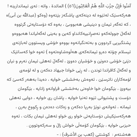
آمَنُوا فَإِنَّ حِزْبَ اللَّهِ هُمُ الْغَالِبُونَ(٥٦) } المائدة ، واتە : ئەى ئیماندارینە !
هەرکەسێک لەئێوە لە دینەکەى پاشگەز بێتەوە (وەکو (عبدالله بن أبی)ە
، کە ئەگەر ئیمان و دینیشى هەبووبێ ، بەوە کە دۆستایەتى گرتووە
لەگەڵ جوولەکەو نەصڕانییەکانداو کەین و بەینى لەگەلیاندا هەبووەو
پشتگیریی کردوون و بەتەنگیانەوە بووەو خۆشى ویستوون لەبازنەى
ئیسلام چۆتە دەرو ئیمانەکەى هەڵوەشاوەتەوە } ئەوە خوا کەسانێک
دێنێ خۆشى دەوێن و خۆشیان دەوێ ، لەگەڵ ئەهلى ئیمان نەرم و نیان
و لەگەڵ کافراندا توندن ، لە ڕێی خوادا جیهاد دەکەن و لە لۆمەى
لۆمەکاران ناترسێن ، ئەوەش بەخششى خوایە ، دەیدا بەهەر کەسێ کە
بیەوێ ، بێگومان خوا خاوەنى بەخششى فراوانەو زانایە ، بێگومان
دۆست و پشتیوانى ئێوە تەنیا خوایە ، پاشان رى خوایە ، دوایی ئەهلى
ئیمانە ، ئەوانەى نوێژ بەرپا دەکەن و زەکات دەدەن و ڕکووع بەرن ،
هەرکەسێکیش دۆستایەتى خواو رى خواو ئەهلى ئیمان بکات ، ئەوە
حیزبى خوایە ، بێگومان کۆمەڵی خواش زاڵ و سەرکەوتوون .
هەشتەم : کوشتنى (کعب بن الأشرف) : -