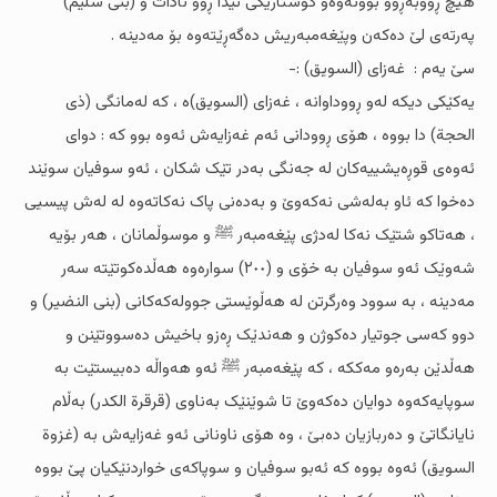
هیچ ڕووبەڕوو بوونەوەو کوشتارێکى تێدا ڕوو نادات و (بنی سلیم)
پەرتەى لێ دەکەن وپێغەمبەریش دەگەڕێتەوە بۆ مەدینە .
سێ یەم : غەزاى (السویق) :-
یەکێکى دیکە لەو ڕووداوانە ، غەزاى (السویق)ە ، کە لەمانگى (ذی
الحجة) دا بووە ، هۆى ڕوودانى ئەم غەزایەش ئەوە بوو کە : دواى
ئەوەى قوڕەیشییەکان لە جەنگى بەدر تێک شکان ، ئەو سوفیان سوێند
دەخوا کە ئاو بەلەشى نەکەوێ و بەدەنى پاک نەکاتەوە لە لەش پیسیی
، هەتاکو شتێک نەکا لەدژى پێغەمبەر ﷺ و موسوڵمانان ، هەر بۆیە
شەوێک ئەو سوفیان بە خۆی و (٢٠٠) سوارەوە هەڵدەکوتێتە سەر
مەدینە ، بە سوود وەرگرتن لە هەڵوێستى جوولەکەکانى (بنی النضیر) و
دوو کەسى جوتیار دەکوژن و هەندێک ڕەزو باخیش دەسووتێنن و
هەڵدێن بەرەو مەککە ، کە پێغەمبەر ﷺ ئەو هەواڵە دەبیستێت بە
سوپایەکەوە دوایان دەکەوێ تا شوێنێک بەناوى (قرقرة الکدر) بەڵام
نایانگاتێ و دەربازیان دەبێ ، وە هۆى ناونانى ئەو غەزایەش بە (غزوة
السویق) ئەوە بووە کە ئەبو سوفیان و سوپاکەى خواردنێکیان پێ بووە