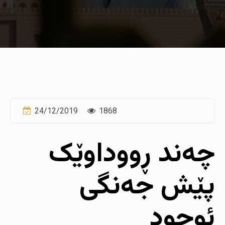
24/12/2019
1868
چەند ڕووداوێک
پێش جەنگى
ئوحود