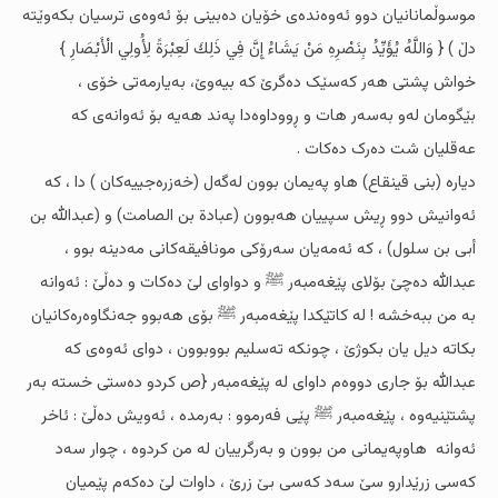
موسوڵمانانیان دوو ئەوەندەى خۆیان دەبینى بۆ ئەوەى ترسیان بکەوێتە
دڵ ) { وَاللَّهُ يُؤَيِّدُ بِنَصْرِهِ مَنْ يَشَاءُ إِنَّ فِي ذَلِكَ لَعِبْرَةً لِأُولِي الْأَبْصَارِ }
خواش پشتى هەر کەسێک دەگرێ کە بیەوێ، بەیارمەتى خۆى ،
بێگومان لەو بەسەر هات و ڕووداوەدا پەند هەیە بۆ ئەوانەى کە
عەقلیان شت دەرک دەکات .
دیارە (بنى قینقاع) هاو پەیمان بوون لەگەل (خەزرەجییەکان ) دا ، کە
ئەوانیش دوو ڕیش سپییان هەبوون (عبادة بن الصامت) و (عبدالله بن
أبی بن سلول) ، کە ئەمەیان سەرۆکى مونافیقەکانى مەدینە بوو ،
عبدالله دەچێ بۆلاى پێغەمبەر ﷺ و دواواى لێ دەکات و دەڵێ : ئەوانە
بە من ببەخشە ! لە کاتێکدا پێغەمبەر ﷺ بۆى هەبوو جەنگاوەرەکانیان
بکاتە دیل یان بکوژێ ، چونکە تەسلیم بووبوون ، دواى ئەوەى کە
عبدالله بۆ جارى دووەم داواى لە پێغەمبەر {ص کردو دەستى خستە بەر
پشتێنیەوە ، پێغەمبەر ﷺ پێی فەرموو : بەرمدە ، ئەویش دەڵێ : ئاخر
ئەوانە هاوپەیمانى من بوون و بەرگرییان لە من کردوە ، چوار سەد
کەسى زرێدارو سێ سەد کەسى بێ زرێ ، داوات لێ دەکەم پێمیان