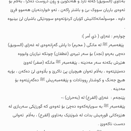
بەناوى (السویق) کەلە ئارد و هەنگوین و ڕۆن دروست دەکرا ، بەڵام بۆ
ئەوەى باریان سووک بێ و باشتر ڕاکەن ، ئەو خواردنەیان هەموو فڕێ
داوە ، موسوڵمانەکانیش کۆیان کردۆتەوەو سوودێکى باشیان لێ بینیوە
.
چوارەم : غەزاى ( ذي أمر ):
پێغەمبەر ﷺ لە مانگى ( محرم) دا پاش گەڕانەوەى لە غەزاى (السویق)
دەچی بەرەو (نجد) بۆ سەر تیرەى (غطفان) چونکە نیازیان وابووە
هێرش بکەنە سەر مەدینە ، پێغەمبەر ﷺ مانگە (صفر) لەوێ
دەمێنێتەوە ، بەڵام ئەوان هیچیان پێ ناکرێ و بڵاوەى لێ دەکەن ، بۆیە
هیچ جەنگ و کوشتار ڕوونادات و پێغەمبەریش ﷺ دەگەڕێتەوە بۆ
مەدینە .
پێنجەم : غەزاى (الفرع) لە (بەحران) :-
پێغەمبەر ﷺ بە سوپایەکەوە دەچێ بۆ ئەوەى کە گورزێکى سەربازى لە
هێزەکانى قوڕەیش بدات لە شوێنێک بەناوى (الفرع) ، بەڵام ئەوانى
دەست ناکەوێ .