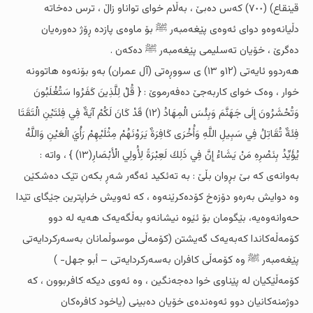
قینقاع) (٧٠٠) کەس دەبێ ، بەڵام خواى تواناو زاڵ ، ترس دەخاتە
دڵیانەوەو دواى ئەوەى پێغەمبەر ﷺ بۆ ماوەى پازدە ڕۆژ دەورەیان
دەگرێ ، خۆیان تەسلیمى پێغەمبەر ﷺ دەکەن .
هەردوو ئایەتى (١٢و ١٣) ى سووڕەتى (آل عمران) بەو بۆنەوە هاتوونە
خوار ، وەک خواى کاربەجێ دەفەرموێ : { قُلْ لِلَّذِينَ كَفَرُوا سَتُغْلَبُونَ
وَتُحْشَرُونَ إِلَى جَهَنَّمَ وَبِئْسَ الْمِهَادُ (١٢) قَدْ كَانَ لَكُمْ آيَةٌ فِي فِئَتَيْنِ الْتَقَتَا
فِئَةٌ تُقَاتِلُ فِي سَبِيلِ اللَّهِ وَأُخْرَى كَافِرَةٌ يَرَوْنَهُمْ مِثْلَيْهِمْ رَأْيَ الْعَيْنِ وَاللَّهُ
يُؤَيِّدُ بِنَصْرِهِ مَنْ يَشَاءُ إِنَّ فِي ذَلِكَ لَعِبْرَةً لِأُولِي الْأَبْصَارِ(١٣) } ، واتە :
بەوانەى کە بێ بڕوان بڵێ : بە تەئکید ئەگەر شەڕ بکەن تێک دەشکێن
وە دوایش بەرەو دۆزەخ کۆدەکرێنەوە ، کە ئەویش خراپترین جێگاى تێدا
حەوانەوەیە، بێگومان بۆ ئێوە نیشانەو بەڵگەیەک هەیە لە دوو
کۆمەڵەکاندا کەبەیەک گەیشتن (کۆمەڵى موسوڵمانان بەسەرکردایەتى
پێغەمبەر ﷺ وە کۆمەڵى کافران بەسەرکردایەتى – أبو جهل- )
کۆمەڵێکیان لە پێناوى خوا دەجەنگین ، وە ئەوى دیکە کافربوون ، کە
دوژمنەکانیان دوو ئەوەندەى خۆیان دەبینى (یاخود کافرەکان