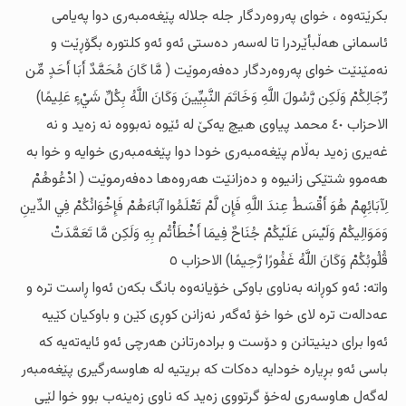
بکرێتەوە ، خوای پەروەردگار جلە جلالە پێغەمبەری دوا پەیامی
ئاسمانی هەڵبأێردرا تا لەسەر دەستی ئەو ئەو کلتورە بگۆڕێت و
نەمێنێت خوای پەروەردگار دەفەرموێت ( مَّا كَانَ مُحَمَّدٌ أَبَا أَحَدٍ مِّن
رِّجَالِكُمْ وَلَكِن رَّسُولَ اللَّهِ وَخَاتَمَ النَّبِيِّينَ وَكَانَ اللَّهُ بِكُلِّ شَيْءٍ عَلِيمًا)
الاحزاب ٤٠ محمد پیاوی هیچ یەکێ لە ئێوە نەبووە نە زەید و نە
غەیری زەید بەڵام پێغەمبەری خودا دوا پێغەمبەری خوایە و خوا بە
هەموو شتێکی زانیوە و دەزانێت هەروەها دەفەرموێت ( ادْعُوهُمْ
لِآبَائِهِمْ هُوَ أَقْسَطُ عِندَ اللَّهِ فَإِن لَّمْ تَعْلَمُوا آبَاءَهُمْ فَإِخْوَانُكُمْ فِي الدِّينِ
وَمَوَالِيكُمْ وَلَيْسَ عَلَيْكُمْ جُنَاحٌ فِيمَا أَخْطَأْتُم بِهِ وَلَكِن مَّا تَعَمَّدَتْ
قُلُوبُكُمْ وَكَانَ اللَّهُ غَفُورًا رَّحِيمًا) الاحزاب ٥
واتە: ئەو کوڕانە بەناوی باوکی خۆیانەوە بانگ بکەن ئەوا ڕاست ترە و
عەدالەت ترە لای خوا خۆ ئەگەر نەزانن کوڕی کێن و باوکیان کێیە
ئەوا برای دینیتانن و دۆست و برادەرتانن هەرچی ئەو ئایەتەیە کە
باسی ئەو بڕیارە خودایە دەکات کە بریتیە لە هاوسەرگیری پێغەمبەر
لەگەل هاوسەری لەخۆ گرتووی زەید کە ناوی زەینەب بوو خوا لێی