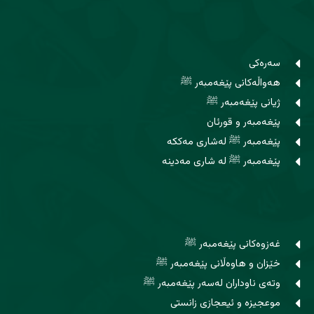
سەرەکی
هەواڵەکانی پێغەمبەر ﷺ
ژیانی پێغەمبەر ﷺ
پێغەمبەر و قورئان
پێغەمبەر ﷺ لەشاری مەککە
پێغەمبەر ﷺ لە شاری مەدینە
غەزوەکانی پێغەمبەر ﷺ
خێزان و هاوه‌ڵانی پێغەمبەر ﷺ
وتەی ناوداران لەسەر پێغەمبەر ﷺ
موعجیزە و ئیعجازی زانستی