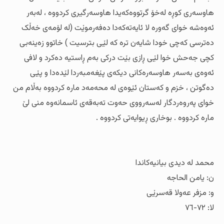
هاوسەری کوڕە لەخۆ گرتووەکەیدا هاوسەرگیری کردووە ، لەبەر
ئەوەشە خوای گەورە لا ئایەتەکەدا دەفەرموێت (لە لۆمەی خەڵک
دەترسی کەچی خودا شایەن ترە کە لێی بترسیت ) خاتوو زەینەبی
کچی جەحش خوا لێی ڕازی بێت درکی بەم ڕاستیە دەکرد و لافی
ئەوەی بەسەر هاوسەرەکانی دیکەی پێغەمبەردا لێدەدا و پێی
دەگوتن ، خزم و کەستان ئێوەی لە محەمەد مارە کردووە بەڵام من
خوای پەروەردگار لەسەرووی حەوت تەبەقەی ئاسمانەوە منی لێ
مارە کردووە . بوخاری ڕیوایەتی کردووە .
محمد لە دیدی بیانیەکاندا
ن: یامن الحاجە
و: مزفر عەولا قەسرێی
لا: ۷۲-۷٦