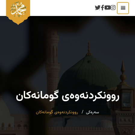
روونکردنەوەی گومانەکان
سەرەکی
روونکردنەوەی گومانەکان