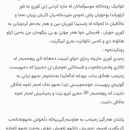
تاوانێک ڕونەکاتە موسوڵمانان لە مارە کردنی ژنی کوڕی بە کوڕ
کراویاندا بۆخۆیان پاش ئەوەی مێردەکەنیان کاریان پێیان نەما و
تەڵاقیان دا کەواتە لە ڕاستیدا کوڕیان نین و هەر بەدەم کردویانن بە
کوڕی خۆیان ، فەرمانی خوا هەر چۆنێ بو بێ‌ بێگومان جێ بەجێ کراو
هاتۆتە دی و کەس ناتوانێت بەری لێبگرێت .
ڕونکردنەوە :
زەیدی کوڕی ‌حاریثە ڕەزای خوای لێبێت دەهاتە لای پێغەمبەر لە
ئاکاری وادەردەکەوت و قسەکانی ئەوەیان لێ دەبینرا کە دەیویست
زەینەب طەڵاق بدات چونکە لەگەڵیدا بەختەوەر نەبوو ژیانی بە
گوێرەی پێویست خۆشەویستی تێدا نەبوو نەک لەبەر ئەوە تەڵاقی
دابێت کە پێغەمبەر ﷺ حەزی لێبو بێت و زەینابیش لەبەر ئەوە
تەڵاقی دابێت .
پاشان هەرگیز زەینەب بە هاوسەرگیرییەکە دڵخۆش نەبووتەنانەت
کاریگەری لەسەر زەیدیش دانابوو ئەویش خۆش بەخت نەبوو ئامادە