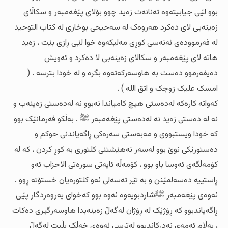
بوو لێی جیابیتەوە تەنانەت زەید چوو بۆلای پێغەمبەر و سکاڵای
زەینەبی لای دەکرد هەروەک لە سەحیحی بوخاری لە کتاب التوحید
لە فەرموودەی ئەنەسی کوڕی مەلیکەوە خوا لێی ڕازی بێت ، زەید
هاتە لای پێغەمبەر و سکالای زەینەبی لا دەکرد و ئەویش
دەیفەرموو دەست بە هاوسەرکەتەوە بگرە و لە خودا بترسە . (
امسک علیک زوجک و اتق اللە ) .
کەواتە کارەکە لەدەستی هیچ کامیاندا نەبوو نە لەدەستی زەینەب و
نە لە دەستی زەید نە لەدەستی پێغەمبەر ﷺ . بەڵکو فەرمانێک بوو
کە خودا ویستبووی و مەبەستی سەرەکی ڕاگەیاندنی حوکم و
دەستورێکی نوێ بوو لەسەر نەهێشتنی کلتوری بە کوڕ کردن ، کە لە
کۆمەڵگەی ئەوسا باو بوو ، کۆمەڵە ئایەتی سورەتی الاحزاب ئەو
ڕاستییە دەسەلمێنن و بە تێر تەسەلی ئەو کلتورەیان خستۆتە ڕوو .
ئەوەی پێغەمبەر ﷺشاردبویەوە ئەوە بوو کەخوای پەروەردگار پێی
ڕاگەیاندبوو کە ڕۆژێک لە ڕۆژان لەگەڵ زەینەبدا هاوسەرگیری دەکات
، بەڵام ئەمەی نەدرکاندبوو لەترسی ئەوەی خەڵک بڵیت لەگەڵ