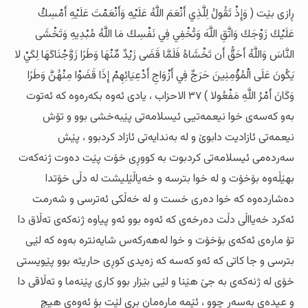
ڕازی بێت ( وَإِذْ تَقُولُ لِلَّذِي أَنْعَمَ اللَّهُ عَلَيْهِ وَأَنْعَمْتَ عَلَيْهِ أَمْسِكْ
عَلَيْكَ زَوْجَكَ وَاتَّقِ اللَّهَ وَتُخْفِي فِي نَفْسِكَ مَا اللَّهُ مُبْدِيهِ وَتَخْشَى
النَّاسَ وَاللَّهُ أَحَقُّ أَن تَخْشَاهُ فَلَمَّا قَضَى زَيْدٌ مِّنْهَا وَطَرًا زَوَّجْنَاكَهَا لِكَيْ لا
يَكُونَ عَلَى الْمُؤْمِنِينَ حَرَجٌ فِي أَزْوَاجِ أَدْعِيَائِهِمْ إِذَا قَضَوْا مِنْهُنَّ وَطَرًا
وَكَانَ أَمْرُ اللَّهِ مَفْعُولا ) ٣٧ الاحزاب ، یادی ئەوە بکەرەوە کە ئەتوت
بەو کەسەی خوا نیعمەتیی ئیسلامەتی پێبەخشی بوو و تۆش
نیعمەتی ئازادیت دابوێ و لە بەندایەتی ئازاد کردبوو ، پێش
سەردەمی ئیسلامەتی کردبوت بە کووڕی خۆت پێت دەوت ژنەکەت
بهێڵەوە بۆخۆت و لە خوا بترسە و خەیاڵێلیشت لە دڵی خۆتدا
دەشاردەوە کە خوا دەری خست و لە خەڵکی ئەترسی و شەرمت
ئەکرد خەیااڵی دڵت دەرخەی کە ئەوە بوو ئەو پیاوە ژنەکەی تەڵاق دا
تۆ مارەی ئەکەی بۆخۆت و خوا لەهەرکەس شایەنترە بەوە کە لێی
بترسی و جا کاتی کە ئەو کەسە کە زەیدی کوڕی حاریثە بوو پێویستی
خۆی لە ژنەکەی بە جێ هێنا و لێی بێزار بوو کاری پێنەما و تەڵاقی دا
و عیدەی بەسەر چوو ، ئێمە مارەمان بڕی لێت بۆ ئەوەی هیچ