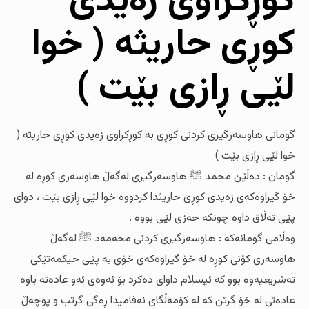
کوڕکراوی زەیدی
کوڕی حاریثە ( خوا
لێی ڕازی بێت )
گومانی هاوسەرگیری کردنی کوڕی بە کوڕکراوی زەیدی کوڕی حاریثە (
خوا لێی ڕازی بێت )
گومان : دەڵێن محمد ﷺ هاوسەرگیری لەگەڵ هاوسەری کوڕە لە
خۆ گیراوەکەی زەیدی کوڕی حاریثدا کردووە خوا لێی ڕازی بێت ، دوای
پێی تەڵاق داوە چونکە حەزی لێی بووە .
وەڵامی گومانەکە : هاوسەرگیری کردنی محەمەد ﷺ لەگەڵ
هاوسەری کۆنی کوڕە لە خۆ گیراوەکەی خۆی بە پێی حیکمەتێکی
تەشریعیەوە بوو کە ئیسلام داوای دەکرد بۆ ئەوەی ئەو عادەتە باوە
عادەتی لە خۆ گرتن کە لە کۆمەڵگای نەفامیدا ڕەگی گرتب و پوچەڵ