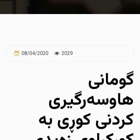
08/04/2020
2029
گومانی
هاوسەرگیری
کردنی کوڕی بە